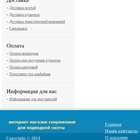
Доставка
-
Доставка почтой
-
Доставка курьером
-
Доставка транстпортной компанией
-
Самовывоз
Оплата
-
Оплата переводом
-
Оплата при получении курьером
-
Оплата карточкой
-
Пополнить visa альфабанк
Информация для вас
-
Информация для покупателей
Главная
Наши контакты
О магазине
Сopyright © 2014