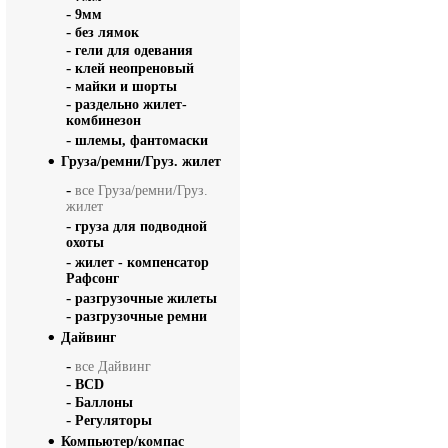
-
9мм
-
без лямок
-
гели для одевания
-
клей неопреновый
-
майки и шорты
-
раздельно жилет-
комбинезон
-
шлемы, фантомаски
Груза/ремни/Груз. жилет
-
все Груза/ремни/Груз.
жилет
-
груза для подводной
охоты
-
жилет - компенсатор
Рафсонг
-
разгрузочные жилеты
-
разгрузочные ремни
Дайвинг
-
все Дайвинг
-
BCD
-
Баллоны
-
Регуляторы
Компьютер/компас