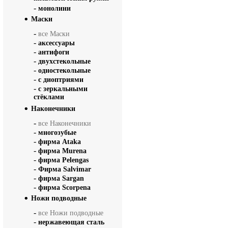
-
монолини
Маски
-
все Маски
-
аксессуары
-
антифоги
-
двухстекольные
-
одностекольные
-
с диоптриями
-
с зеркальными
стёклами
Наконечники
-
все Наконечники
-
многозубые
-
фирма Ataka
-
фирма Murena
-
фирма Pelengas
-
Фирма Salvimar
-
фирма Sargan
-
фирма Scorpena
Ножи подводные
-
все Ножи подводные
-
нержавеющая сталь