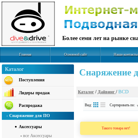
Более семи лет на рынке с
Главная
Основной сайт
Наши контакты
Каталог
Cнаряжение д
Поступления
/
/
BCD
Каталог
Дайвинг
Лидеры продаж
Вид:
Сортировать по:
Распродажа
- Снаряжение для ПО
Аксесcуары
Такого товара нет!
-
все Аксесcуары