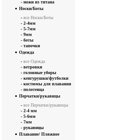
-
ножи из титана
Носки/Боты
-
все Носки/Боты
-
2-4мм
-
5-7мм
-
9мм
-
боты
-
тапочки
Одежда
-
все Одежда
-
ветровки
-
головные уборы
-
кенгурушки/футболки
-
костюмы для плавания
-
полотенца
Перчатки/рукавицы
-
все Перчатки/рукавицы
-
2-4 мм
-
5-6мм
-
7мм
-
рукавицы
Плавание/ Пляжное