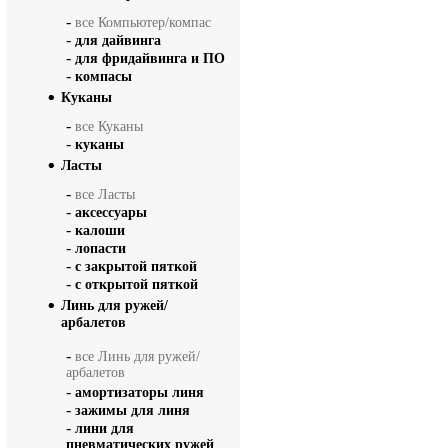
-
все Компьютер/компас
-
для дайвинга
-
для фридайвинга и ПО
-
компасы
Куканы
-
все Куканы
-
куканы
Ласты
-
все Ласты
-
аксессуары
-
калоши
-
лопасти
-
с закрытой пяткой
-
с открытой пяткой
Линь для ружей/
арбалетов
-
все Линь для ружей/
арбалетов
-
амортизаторы линя
-
зажимы для линя
-
лини для
пневматических ружей