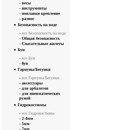
-
весы
-
инструменты
-
поплавки крепление
-
разное
Безопасность на воде
-
все Безопасность на воде
-
Общая безопасность
-
Спасательные жилеты
Буи
-
все Буи
-
буи
Гарпуны/Бегунки
-
все Гарпуны/Бегунки
-
аксессуары
-
для арбалетов
-
для пневматических
ружей
Гидрокостюмы
-
все Гидрокостюмы
-
2-4мм
-
5мм
-
7мм