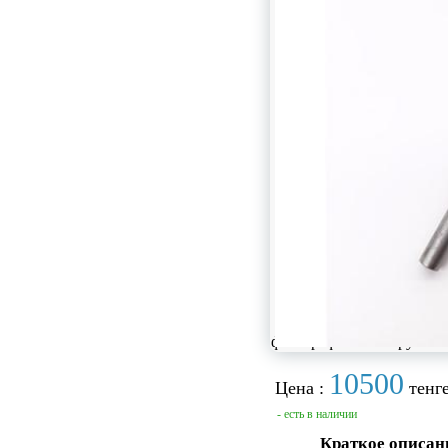
фотографии не загружен
10500
Цена :
тенге
- есть в наличии
Краткое описан