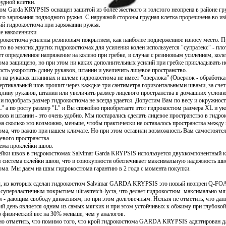
рудной клетки.
м Garda KRYPSIS оснащен защитой из более жесткого и толстого неопрена в районе гр
о заряжания подводного ружья. С наружной стороны грудная клетка прорезинена во и
ий гидрокостюма при заряжании ружья.
е наколенники.
рокостюма усилены резиновым покрытием, как наиболее подверженное износу место. П
что во многих других гидрокостюмах для усиления колен используется "супратекс" - плот
ет определенное напряжение на колено при гребке, в случае с резиновым усилением, кол
ма защищено, но при этом ни каких дополнительных усилий при гребке прикладывать н
сть укоротить длину рукавов, штанин и увеличить лицевое пространство.
на рукавах штанинах и шлеме гидрокостюма не имеет "оверлока" (Оверлок - обработка 
вертикальный шов прошит через каждые три сантиметра горизонтальными швами, за сче
длину рукавов, штанин или увеличить размер лицевого пространства в домашних условия
и подобрать размер гидрокостюма не всегда удается. Допустим Вам по весу и окружнос
" а по росту размер "L" и Вы спокойно приобретаете этот гидрокостюм размера XL и ук
вов и штанин - это очень удобно. Мы постарались сделать лицевое пространство в гидр
 сколько это возможно, меньше, чтобы практически не оставалось пространства между 
ма, что важно при нашем климате. Но при этом оставили возможность Вам самостоятел
евого пространства.
ема проклейки швов.
ейки швов в гидрокостюмах Salvimar Garda KRYPSIS используется двухкомпонентный к
 система склейки швов, что в совокупности обеспечивает максимальную надежность шв
юма. Мы даем на швы гидрокостюма гарантию в 2 года с момента покупки.
, из которых сделан гидрокостюм Salvimar GARDA KRYPSIS это новый неопрен Q-FOA
суперэластичным покрытием ultrastretch-lycra, что делает гидрокостюм максимально м
 - дающим свободу движениям, но при этом долговечным. Нельзя не отметить, что дан
й день является одним из самых мягких и при этом устойчивых к обжиму при глубоко
го физический вес на 30% меньше, чем у аналогов.
но отметить, что помимо того, что крой гидрокостюма GARDA KRYPSIS адаптирован д