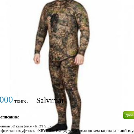
 загружены.
000
Salvimar
тенге.
 описание:
ионный 3D камуфляж «KRYPSIS»
D эффекта с камуфляжем «KRYPSIS» Вы будете максимально замаскированы, в любых у