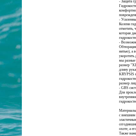
- Защита г
Гидрокостю
комфортног
поврежден
- Усиленны
Колени гид
отметить, 
которая да
гидрокостю
- Возможно
Обтюрация 
нитью), а 
укоротить 
мы разные 
размер "XL
длину рука
KRYPSIS на
гидрокостю
размер лиц
- GBS сист
Для прокл
внутренняя
гидрокост
Материалы
с внешним 
эластичным
сегодняшни
охоте, а е
Также важ