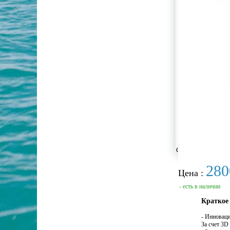
фотографии не
280
Цена :
- есть в наличии
Краткое
- Инновац
За счет 3