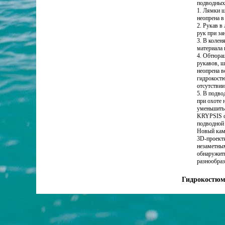
подводных 
1. Лямки ш
неопрена в
2. Рукав в
рук при за
3. В колен
материала 
4. Обтюрац
рукавов, ш
неопрена в
гидрокостю
отсутствии
5. В подво
при охоте 
уменьшить
KRYPSIS сш
подводной 
Новый кам
3D-проект
незаметным
обнаружит
разнообра
Гидрокостюм