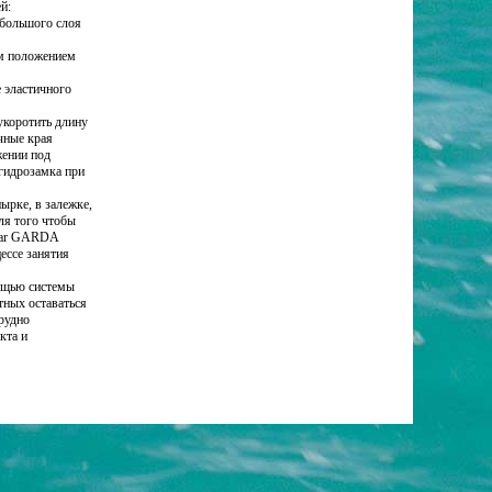
й:
 большого слоя
ым положением
 эластичного
укоротить длину
чные края
жении под
 гидрозамка при
ырке, в залежке,
Для того чтобы
imar GARDA
ессе занятия
ощью системы
тных оставаться
рудно
кта и