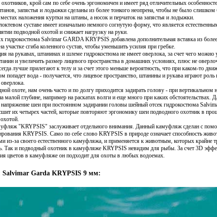
охотников, крой сам по себе очень эргономичен и имеет ряд отличительных особенносте
танов, запястья и лодыжки сделаны из более тонкого неопрена, чтобы не было слишком
 местах наложения куртки на штаны, а носок и перчаток на запястья и лодыжки.
 локтевом суставе имеет изначально немного согнутую форму, что является естественн
нятии подводной охотой и снижает нагрузку на руки.
ях гидрокостюма Salvimar GARDA KRYPSIS добавлена дополнительная вставка из более
на участке сгиба коленного сустав, чтобы уменьшить усилия при гребке.
ия на рукавах, штанинах и шлеме гидрокостюма не имеет оверлока, за счет чего можно 
танин и увеличить размер лицевого пространства в домашних условиях, плюс не оверло
сегда лучше прилегают к телу и за счет этого меньше вероятность, что при каком-то дви
м попадет вода - получается, что лицевое пространство, штанины и рукава играют роль
 оверлока.
дной охоте, нам очень часто и по долгу приходится задирать голову - при вертикальном н
на малой глубине, например на раскатах волги и еще много при каких обстоятельствах. 
 напряжение шеи при постоянном задирании головы шейный отсек гидрокостюма Salv
ит их четырех частей, которые повторяют эргономику шеи подводного охотник в проц
охотой.
уфляж "KRYPSIS" заслуживает отдельного внимания. Данный камуфляж сделан с пом
ирования KRYPSIS. Само по себе слово KRYPSIS в природе означает способность живо
и из-за своего естественного камуфляжа, и применяется к животным, которых крайне т
ь. Так и подводный охотник в камуфляже KRYPSIS невидим для рыбы. За счет 3D эффе
зия цветов в камуфляже он подходит для охоты в любых водоемах.
 Salvimar Garda KRYPSIS 9 мм: