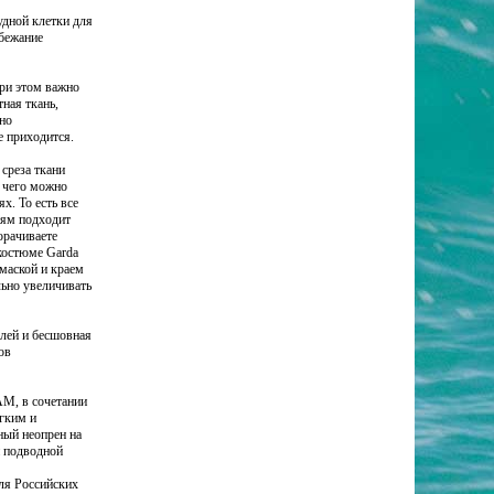
удной клетки для
збежание
ри этом важно
ная ткань,
ено
е приходится.
среза ткани
т чего можно
х. То есть все
тям подходит
орачиваете
окостюме Garda
маской и краем
ьно увеличивать
лей и бесшовная
ов
M, в сочетании
ягким и
ный неопрен на
й подводной
ля Российских