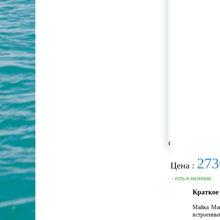
фотографии не
273
Цена :
- есть в наличии
Краткое
Майка Mar
встроенны