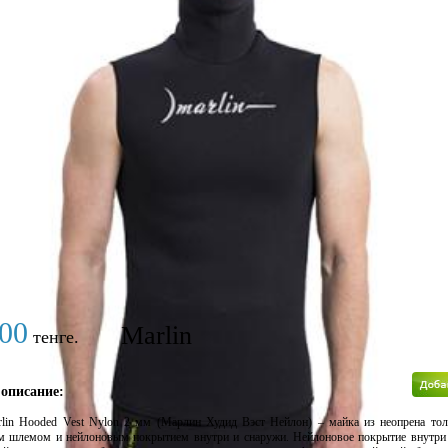
 загружены.
00
Marlin
тенге.
 описание:
lin Hooded Vest Nylon 2 мм (Марлин Худид Вэст Нейлон) – майка из неопрена то
м шлемом и нейлоновым покрытием внутри и снаружи. Нейлоновое покрытие внутри 