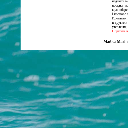
надевать м
посадку п
края обере
Limestone 
Идеально 
и другими
утепления,
Обратите в
Майка Marlin