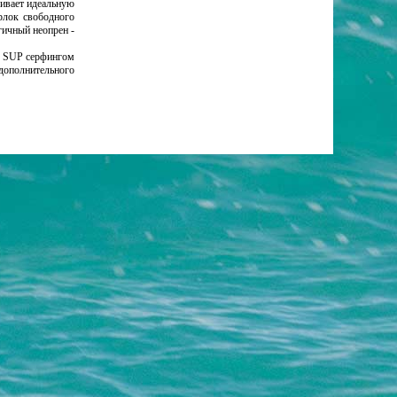
чивает идеальную
рлок свободного
гичный неопрен -
м, SUP серфингом
 дополнительного