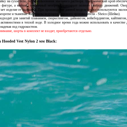
айку на сухое тело, без использования мыльного раствора. Анатомический крой обеспе
о фигуре, а мягкий, эластичный неопрен гарантирует полную свободу движений. Ове
гает изделие от надрывов. При производстве данной модели майки используются эколо
neoprene и тканевые материалы ведущего мирового производителя - Sheico (Шейко).
подходит для занятий плаванием, сноркелингом, дайвингом, вейкбордингом, кайтинго
 активностями в теплой воде. В холодное время года можно использовать в качестве
 надевая под гидрокостюм.
нимание, шорты в комплект не входят, приобретаются отдельно.
 Hooded Vest Nylon 2 мм Black: