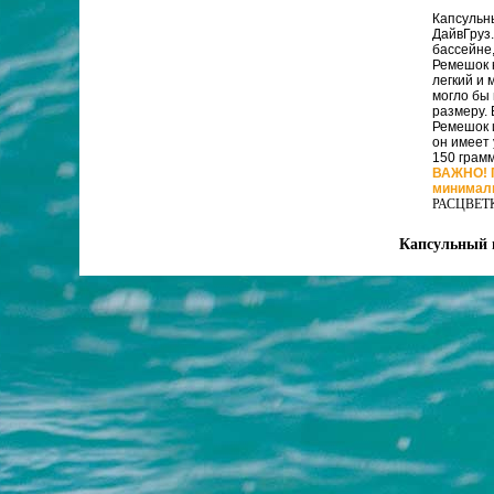
Капсульн
ДайвГруз.
бассейне,
Ремешок 
легкий и 
могло бы 
размеру. 
Ремешок 
он имеет
150 грамм
ВАЖНО! П
минималь
РАСЦВЕТ
Капсульный ш