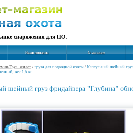
рынке снаряжения для ПО.
Наши контакты
О магазине
емни/Груз. жилет
/
груза для подводной охоты
/
Капсульный шейный груз
енный, вес 1,5 кг
й шейный груз фридайвера "Глубина" обн