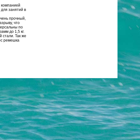
 компанией
 для занятий в
очень прочный,
азрыву, что
версальны по
мм до 1,5 кг.
 стали. Так же
ес ремешка