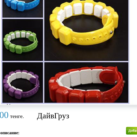
 загружены.
00
ДайвГруз
тенге.
 описание: