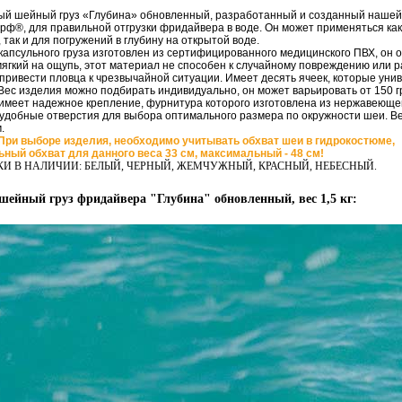
ый шейный груз «Глубина» обновленный, разработанный и созданный нашей
рф®, для правильной отгрузки фридайвера в воде. Он может применяться как
 так и для погружений в глубину на открытой воде.
капсульного груза изготовлен из сертифицированного медицинского ПВХ, он 
мягкий на ощупь, этот материал не способен к случайному повреждению или р
привести пловца к чрезвычайной ситуации. Имеет десять ячеек, которые уни
Вес изделия можно подбирать индивидуально, он может варьировать от 150 гра
имеет надежное крепление, фурнитура которого изготовлена из нержавеющей
 удобные отверстия для выбора оптимального размера по окружности шеи. В
.
ри выборе изделия, необходимо учитывать обхват шеи в гидрокостюме,
ный обхват для данного веса 33 см, максимальный - 48 см!
КИ В НАЛИЧИИ: БЕЛЫЙ, ЧЕРНЫЙ, ЖЕМЧУЖНЫЙ, КРАСНЫЙ, НЕБЕСНЫЙ.
ейный груз фридайвера "Глубина" обновленный, вес 1,5 кг: