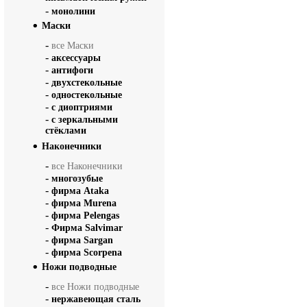
-
монолини
Маски
-
все Маски
-
аксессуары
-
антифоги
-
двухстекольные
-
одностекольные
-
с диоптриями
-
с зеркальными
стёклами
Наконечники
-
все Наконечники
-
многозубые
-
фирма Ataka
-
фирма Murena
-
фирма Pelengas
-
Фирма Salvimar
-
фирма Sargan
-
фирма Scorpena
Ножи подводные
-
все Ножи подводные
-
нержавеющая сталь