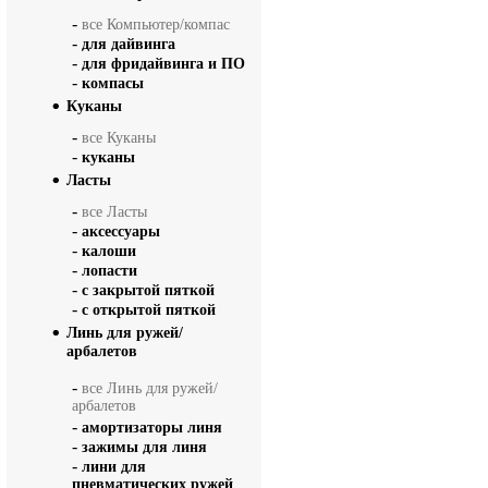
-
все Компьютер/компас
-
для дайвинга
-
для фридайвинга и ПО
-
компасы
Куканы
-
все Куканы
-
куканы
Ласты
-
все Ласты
-
аксессуары
-
калоши
-
лопасти
-
с закрытой пяткой
-
с открытой пяткой
Линь для ружей/
арбалетов
-
все Линь для ружей/
арбалетов
-
амортизаторы линя
-
зажимы для линя
-
лини для
пневматических ружей