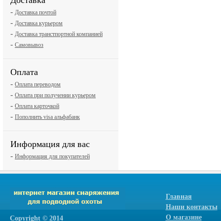
Доставка
-
Доставка почтой
-
Доставка курьером
-
Доставка транстпортной компанией
-
Самовывоз
Оплата
-
Оплата переводом
-
Оплата при получении курьером
-
Оплата карточкой
-
Пополнить visa альфабанк
Информация для вас
-
Информация для покупателей
Главная
Наши контакты
О магазине
Сopyright © 2014