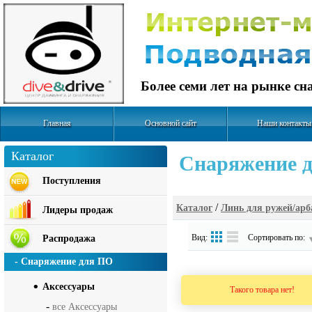
Более семи лет на рынке с
Главная
Основной сайт
Наши контакты
Каталог
Cнаряжение д
Поступления
/
Каталог
Линь для ружей/ар
Лидеры продаж
Вид:
Сортировать по:
Распродажа
- Снаряжение для ПО
Аксесcуары
Такого товара нет!
-
все Аксесcуары