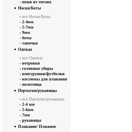
-
ножи из титана
Носки/Боты
-
все Носки/Боты
-
2-4мм
-
5-7мм
-
9мм
-
боты
-
тапочки
Одежда
-
все Одежда
-
ветровки
-
головные уборы
-
кенгурушки/футболки
-
костюмы для плавания
-
полотенца
Перчатки/рукавицы
-
все Перчатки/рукавицы
-
2-4 мм
-
5-6мм
-
7мм
-
рукавицы
Плавание/ Пляжное