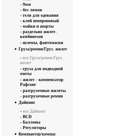
-
9мм
-
без лямок
-
гели для одевания
-
клей неопреновый
-
майки и шорты
-
раздельно жилет-
комбинезон
-
шлемы, фантомаски
Груза/ремни/Груз. жилет
-
все Груза/ремни/Груз.
жилет
-
груза для подводной
охоты
-
жилет - компенсатор
Рафсонг
-
разгрузочные жилеты
-
разгрузочные ремни
Дайвинг
-
все Дайвинг
-
BCD
-
Баллоны
-
Регуляторы
Компьютер/компас