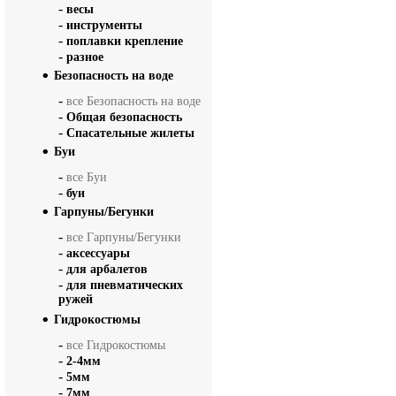
-
весы
-
инструменты
-
поплавки крепление
-
разное
Безопасность на воде
-
все Безопасность на воде
-
Общая безопасность
-
Спасательные жилеты
Буи
-
все Буи
-
буи
Гарпуны/Бегунки
-
все Гарпуны/Бегунки
-
аксессуары
-
для арбалетов
-
для пневматических
ружей
Гидрокостюмы
-
все Гидрокостюмы
-
2-4мм
-
5мм
-
7мм