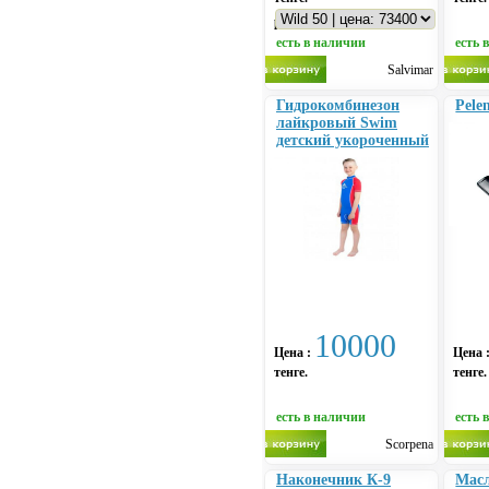
размер
есть в наличии
есть 
Salvimar
Гидрокомбинезон
Pele
лайкровый Swim
детский укороченный
10000
Цена :
Цена 
тенге.
тенге.
есть в наличии
есть 
Scorpena
Наконечник К-9
Масл