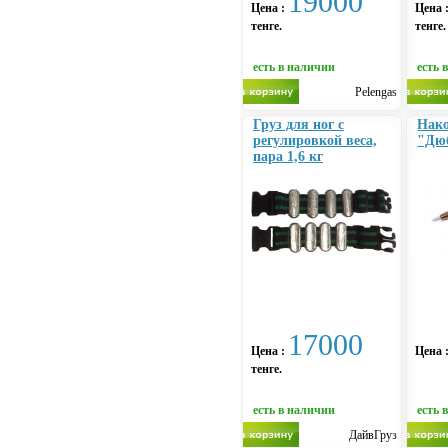
19000
Цена :
Цена 
тенге.
тенге.
есть в наличии
есть 
Pelengas
Груз для ног с
Нако
регулировкой веса,
"Дюб
пара 1,6 кг
17000
Цена :
Цена 
тенге.
есть в наличии
есть 
ДайвГруз