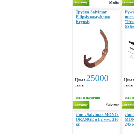
Marlin
Трубка Salvimar
Руж
Ellipsis камуфляж
пне
Krypsis
"Pre
65 б
25000
Цена :
Цена 
тенге.
тенге.
есть в наличии
есть 
Salvimar
Линь Salvimar MONO-
Линь
ORANGE ø1,2 мм. 210
MON
кг.
245 к