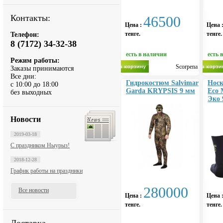
Контакты:
46500
Цена :
Цена 
тенге.
тенге.
Телефон:
8 (7172) 34-32-38
есть в наличии
есть 
Режим работы:
Scorpena
Заказы принимаются
Все дни:
Гидрокостюм Salvimar
Носк
с 10:00 до 18:00
Garda KRYPSIS 9 мм
Eco
без выходных
Эко
Новости
2019-03-18
С праздником Ныурыз!
2018-12-28
График работы на праздники
280000
Все новости
Цена :
Цена 
тенге.
тенге.