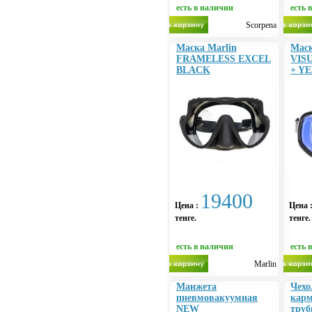
есть в наличии
есть 
Scorpena
Маска Marlin
Маск
FRAMELESS EXCEL
VIS
BLACK
+ Y
19400
Цена :
Цена 
тенге.
тенге.
есть в наличии
есть 
Marlin
Манжета
Чехо
пневмовакуумная
карм
NEW
труб