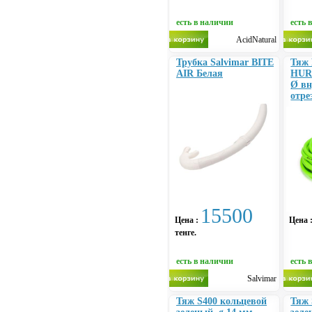
есть в наличии
есть 
AcidNatural
Трубка Salvimar BITE
Тяж 
AIR Белая
HUR
Ø вн
отре
15500
Цена :
Цена 
тенге.
есть в наличии
есть 
Salvimar
Тяж S400 кольцевой
Тяж 