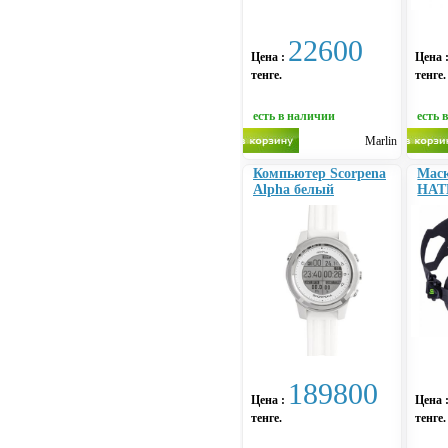
22600
Цена :
Цена 
тенге.
тенге.
есть в наличии
есть 
Marlin
Компьютер Scorpena
Маск
Alpha белый
HAT
189800
Цена :
Цена 
тенге.
тенге.