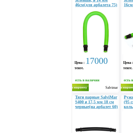
зеленый, ø 14 мм
зеле
46см(для арбалета 75)
16см
17000
Цена :
Цена 
тенге.
тенге.
есть в наличии
есть 
Salvimar
Тяги парные SalviMar
Ружь
S400 ø 17,5 мм 18 см
(95 
черные(на арбалет 60)
коль