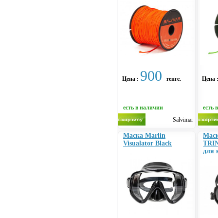
900
Цена :
тенге.
Цена 
есть в наличии
есть 
Salvimar
Маска Marlin
Маск
Visualator Black
TRIN
для 