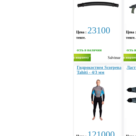
23100
Цена :
Цена 
тенге.
тенге.
есть в наличии
есть 
Salvimar
Гидрокостюм Scorpena
Ласт
Tahiti - 4/3 мм
121000