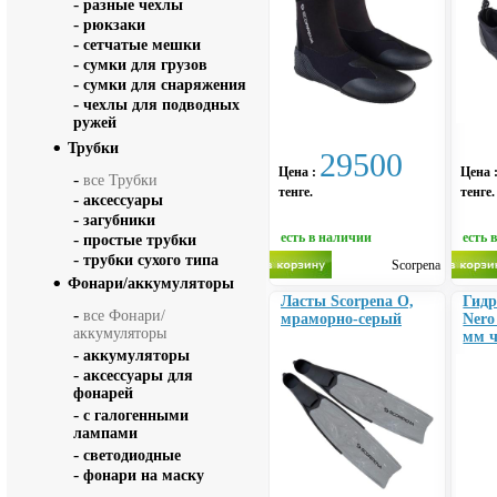
-
разные чехлы
-
рюкзаки
-
сетчатые мешки
-
сумки для грузов
-
сумки для снаряжения
-
чехлы для подводных
ружей
Трубки
29500
Цена :
Цена 
-
все Трубки
тенге.
тенге.
-
аксессуары
-
загубники
-
есть в наличии
есть 
простые трубки
-
трубки сухого типа
Scorpena
Фонари/аккумуляторы
Ласты Scorpena O,
Гидр
-
все Фонари/
мраморно-серый
Nero
аккумуляторы
мм 
-
аккумуляторы
-
аксессуары для
фонарей
-
с галогенными
лампами
-
светодиодные
-
фонари на маску