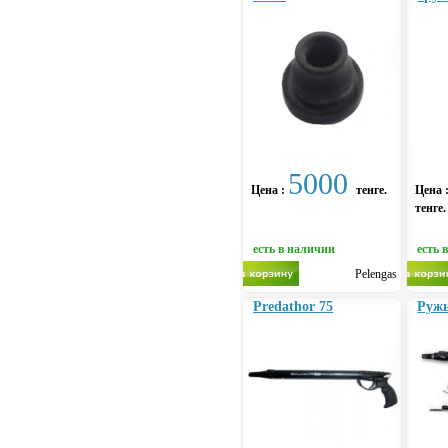
5000
Цена :
тенге.
Цена 
тенге.
есть в наличии
есть 
Pelengas
Predathor 75
Ружь