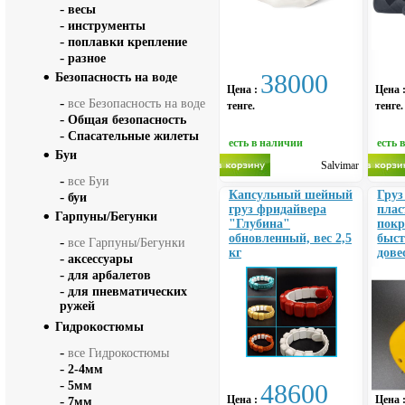
-
весы
-
инструменты
-
поплавки крепление
-
разное
38000
Безопасность на воде
Цена :
Цена 
-
все Безопасность на воде
тенге.
тенге.
-
Общая безопасность
-
Спасательные жилеты
есть в наличии
есть 
Буи
Salvimar
-
все Буи
Капсульный шейный
Груз
-
буи
груз фридайвера
плас
Гарпуны/Бегунки
"Глубина"
пок
обновленный, вес 2,5
быс
-
все Гарпуны/Бегунки
кг
дове
-
аксессуары
-
для арбалетов
-
для пневматических
ружей
Гидрокостюмы
-
все Гидрокостюмы
-
2-4мм
-
5мм
48600
-
Цена :
Цена 
7мм