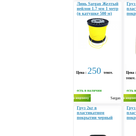
Линь Sargan Желтый
Груз
нейлон 1.7 мм 1 метр
плас
(в катушке 500 м)
пок
250
Цена :
тенге.
Цена 
тенге.
есть в наличии
есть 
Sargan
Груз 2кг в
Груз
пластикатном
плас
покрытии черный
пок