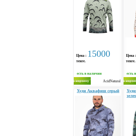
15000
Цена :
Цена 
тенге.
тенге.
есть в наличии
есть 
AcidNatural
Худи Аквафиш серый
Худ
зеле