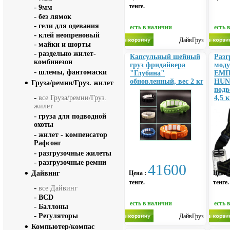
-
тенге.
9мм
-
без лямок
-
гели для одевания
есть в наличии
есть 
-
клей неопреновый
ДайвГруз
-
майки и шорты
-
раздельно жилет-
Капсульный шейный
Разг
комбинезон
груз фридайвера
моду
-
шлемы, фантомаски
"Глубина"
ЕМП
обновленный, вес 2 кг
HUN
Груза/ремни/Груз. жилет
подв
-
все Груза/ремни/Груз.
4,5 к
жилет
-
груза для подводной
охоты
-
жилет - компенсатор
Рафсонг
-
разгрузочные жилеты
-
разгрузочные ремни
41600
Дайвинг
Цена :
Цена 
тенге.
тенге.
-
все Дайвинг
-
BCD
есть в наличии
есть 
-
Баллоны
-
Регуляторы
ДайвГруз
Компьютер/компас