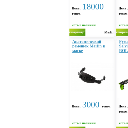
18000
Цена :
Цена 
тенге.
тенге.
есть в наличии
есть 
Marlin
Анатомический
Ружь
ремешок Marlin к
Sal
маске
ROL
3000
Цена :
тенге.
Цена 
тенге.
есть в наличии
есть 