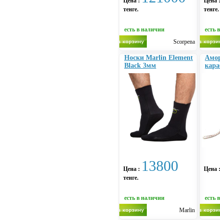
Цена :
Цена 
тенге.
тенге.
есть в наличии
есть 
Scorpena
Носки Marlin Element
Амор
Black 3мм
кара
13800
Цена :
Цена 
тенге.
есть в наличии
есть 
Marlin