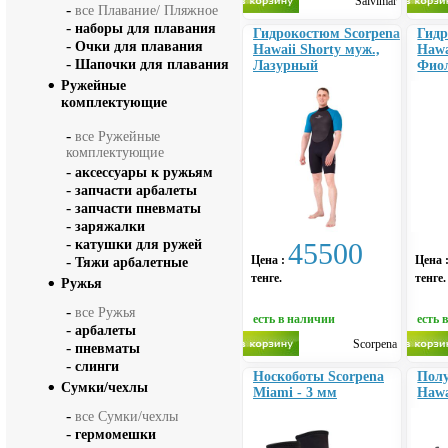
Salvimar
-
все Плавание/ Пляжное
-
наборы для плавания
Гидрокостюм Scorpena
Гидр
-
Очки для плавания
Hawaii Shorty муж.,
Hawa
-
Шапочки для плавания
Лазурный
Фио
Ружейные
комплектующие
-
все Ружейные
комплектующие
-
аксессуары к ружьям
-
запчасти арбалеты
-
запчасти пневматы
-
заряжалки
-
катушки для ружей
45500
-
Цена :
Цена 
Тяжи арбалетные
тенге.
тенге.
Ружья
-
все Ружья
есть в наличии
есть 
-
арбалеты
Scorpena
-
пневматы
-
слинги
Носкоботы Scorpena
Полу
Сумки/чехлы
Miami - 3 мм
Hawa
-
все Сумки/чехлы
-
гермомешки