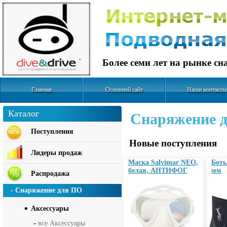
Более семи лет на рынке с
Главная
Основной сайт
Наши контакты
Каталог
Cнаряжение д
Поступления
Новые поступления
Лидеры продаж
Маска Salvimar NEO,
Боты
белая, АНТИФОГ
мм
Распродажа
- Снаряжение для ПО
Аксесcуары
-
все Аксесcуары