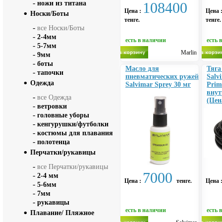
-
ножи из титана
108400
Цена :
Цена 
Носки/Боты
тенге.
тенге.
-
все Носки/Боты
-
2-4мм
есть в наличии
есть 
-
5-7мм
Marlin
-
9мм
-
боты
Масло для
Тяга
-
тапочки
пневматических ружей
Salv
Одежда
Salvimar Sprey 30 мг
Prim
внут
-
все Одежда
(Цен
-
ветровки
-
головные уборы
-
кенгурушки/футболки
-
костюмы для плавания
-
полотенца
Перчатки/рукавицы
-
все Перчатки/рукавицы
7000
-
2-4 мм
Цена :
тенге.
Цена 
-
5-6мм
-
7мм
-
рукавицы
есть в наличии
есть 
Плавание/ Пляжное