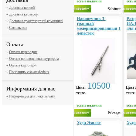
Доставка
есть в наличии
есть 
-
Доставка почтой
Salvimar
-
Доставка курьером
Наконечник 3-
Разр
-
Доставка транстпортной компанией
гранный
НАЛ
-
Самовывоз
модернизированный 1
для 
лепесток
Оплата
-
Оплата переводом
-
Оплата при получении курьером
-
Оплата карточкой
-
Пополнить visa альфабанк
10500
Цена :
Цена 
Информация для вас
тенге.
тенге.
-
Информация для покупателей
есть в наличии
есть 
Pelengas
Худи Эхолот
Худ