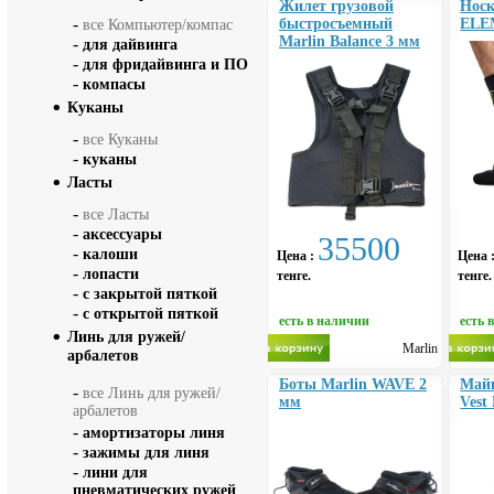
Жилет грузовой
Носк
-
быстросъемный
ELE
все Компьютер/компас
Marlin Balance 3 мм
-
для дайвинга
-
для фридайвинга и ПО
-
компасы
Куканы
-
все Куканы
-
куканы
Ласты
-
все Ласты
-
аксессуары
35500
-
калоши
Цена :
Цена 
-
лопасти
тенге.
тенге.
-
с закрытой пяткой
-
с открытой пяткой
есть в наличии
есть 
Линь для ружей/
Marlin
арбалетов
Боты Marlin WAVE 2
Майк
-
все Линь для ружей/
мм
Vest
арбалетов
-
амортизаторы линя
-
зажимы для линя
-
лини для
пневматических ружей