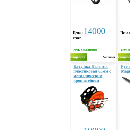
14000
Цена :
Цена 
тенге.
есть в наличии
есть 
Salvimar
Катушка Пеленгас
Ружь
пластиковая 65мм с
Mag
металлическим
кронштейном