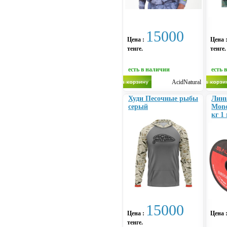
15000
Цена :
Цена 
тенге.
тенге.
есть в наличии
есть 
AcidNatural
Худи Песочные рыбы
Линь
серый
Mono
кг 1
15000
Цена :
Цена 
тенге.