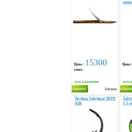
пнев
15300
Цена :
Цена 
тенге.
есть в наличии
есть 
Salvimar
Трубка Salvimar BITE
Sal
AIR
1,5 