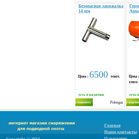
Безопасная заряжалка
Гер
14 мм
Aqua
6500
Цена :
тенге.
Цена 
тенге.
есть в наличии
есть 
Pelengas
Главная
Наши контакты
О магазине