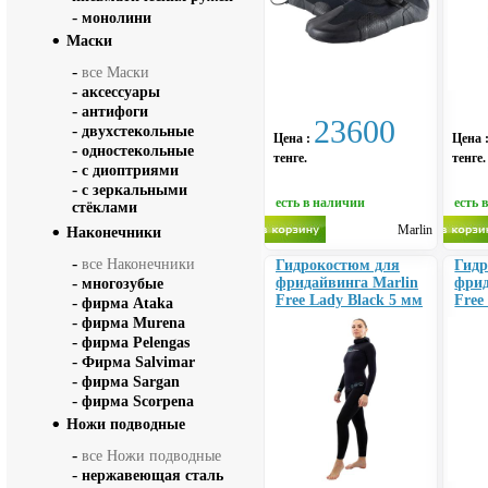
-
монолини
Маски
-
все Маски
-
аксессуары
-
антифоги
23600
-
двухстекольные
Цена :
Цена 
-
одностекольные
тенге.
тенге.
-
с диоптриями
-
с зеркальными
есть в наличии
есть 
стёклами
Marlin
Наконечники
-
все Наконечники
Гидрокостюм для
Гидр
-
фридайвинга Marlin
фрид
многозубые
Free Lady Black 5 мм
Free
-
фирма Ataka
-
фирма Murena
-
фирма Pelengas
-
Фирма Salvimar
-
фирма Sargan
-
фирма Scorpena
Ножи подводные
-
все Ножи подводные
-
нержавеющая сталь