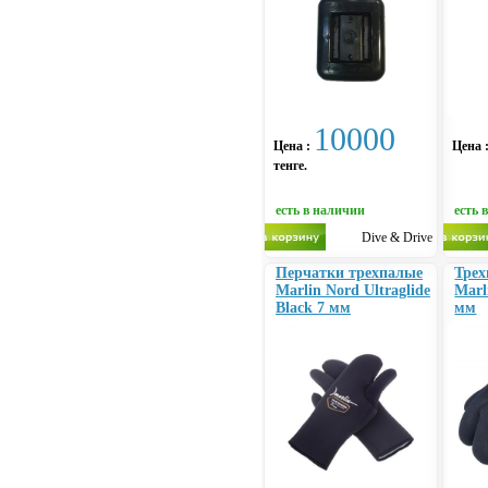
10000
Цена :
Цена 
тенге.
есть в наличии
есть 
Dive & Drive
Перчатки трехпалые
Трех
Marlin Nord Ultraglide
Marl
Black 7 мм
мм