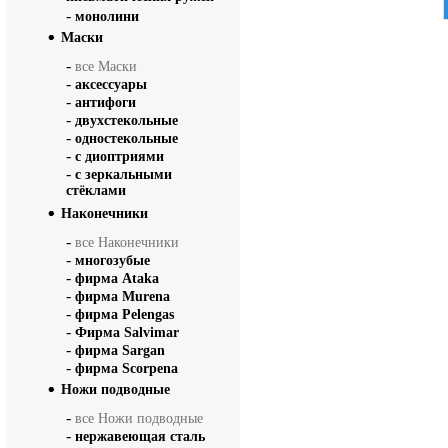
-
монолини
Маски
-
все Маски
-
аксессуары
-
антифоги
-
двухстекольные
-
одностекольные
-
с диоптриями
-
с зеркальными
стёклами
Наконечники
-
все Наконечники
-
многозубые
-
фирма Ataka
-
фирма Murena
-
фирма Pelengas
-
Фирма Salvimar
-
фирма Sargan
-
фирма Scorpena
Ножи подводные
-
все Ножи подводные
-
нержавеющая сталь