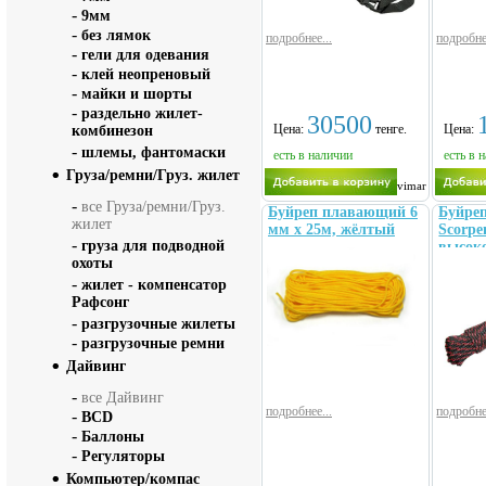
-
9мм
-
без лямок
подробнее...
подробне
-
гели для одевания
-
клей неопреновый
-
майки и шорты
-
раздельно жилет-
30500
Цена:
тенге.
Цена:
комбинезон
-
шлемы, фантомаски
есть в наличии
есть в 
Груза/ремни/Груз. жилет
Salvimar
-
все Груза/ремни/Груз.
Буйреп плавающий 6
Буйре
жилет
мм х 25м, жёлтый
Scorpe
-
груза для подводной
высок
охоты
х 35м,
-
жилет - компенсатор
Рафсонг
-
разгрузочные жилеты
-
разгрузочные ремни
Дайвинг
-
все Дайвинг
подробнее...
подробне
-
BCD
-
Баллоны
-
Регуляторы
Компьютер/компас