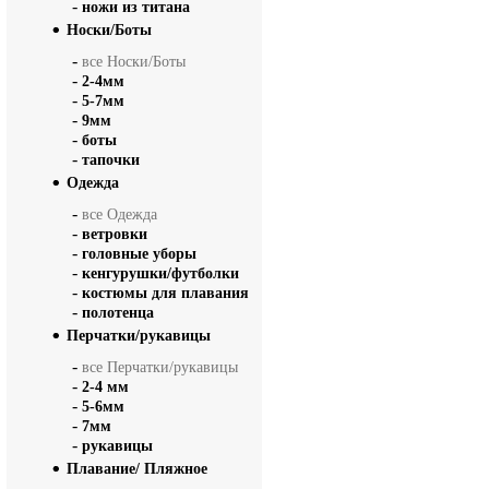
-
ножи из титана
Носки/Боты
-
все Носки/Боты
-
2-4мм
-
5-7мм
-
9мм
-
боты
-
тапочки
Одежда
-
все Одежда
-
ветровки
-
головные уборы
-
кенгурушки/футболки
-
костюмы для плавания
-
полотенца
Перчатки/рукавицы
-
все Перчатки/рукавицы
-
2-4 мм
-
5-6мм
-
7мм
-
рукавицы
Плавание/ Пляжное