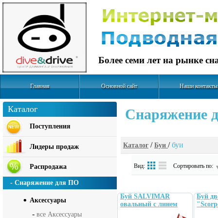
Более семи лет на рынке с
Главная
Основной сайт
Наши контакты
Каталог
Cнаряжение д
Поступления
/
/
буи
Каталог
Буи
Лидеры продаж
Вид:
Сортировать по:
Распродажа
- Снаряжение для ПО
Буй SALVIMAR
Буй д
Аксесcуары
овальный с линем
"Scorp
-
все Аксесcуары