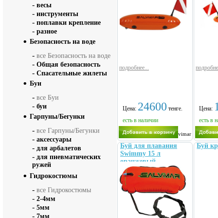
-
весы
-
инструменты
-
поплавки крепление
-
разное
Безопасность на воде
-
все Безопасность на воде
-
Общая безопасность
подробнее...
подробне
-
Спасательные жилеты
Буи
-
все Буи
24600
-
буи
Цена:
тенге.
Цена:
Гарпуны/Бегунки
есть в наличии
есть в 
-
все Гарпуны/Бегунки
Salvimar
-
аксессуары
Буй для плавания
Буй к
-
для арбалетов
Swimmy 15 л
-
для пневматических
оранжевый
ружей
Гидрокостюмы
-
все Гидрокостюмы
-
2-4мм
-
5мм
-
7мм