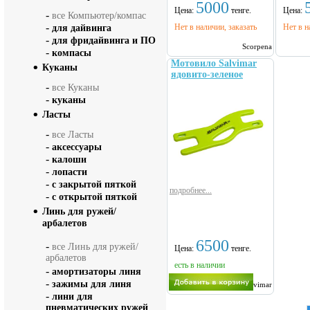
5000
Цена:
тенге.
Цена:
-
все Компьютер/компас
-
Нет в наличии, заказать
Нет в н
для дайвинга
-
для фридайвинга и ПО
Scorpena
-
компасы
Мотовило Salvimar
Куканы
ядовито-зеленое
-
все Куканы
-
куканы
Ласты
-
все Ласты
-
аксессуары
-
калоши
-
лопасти
-
с закрытой пяткой
подробнее...
-
с открытой пяткой
Линь для ружей/
арбалетов
6500
-
все Линь для ружей/
Цена:
тенге.
арбалетов
есть в наличии
-
амортизаторы линя
-
зажимы для линя
Salvimar
-
лини для
пневматических ружей