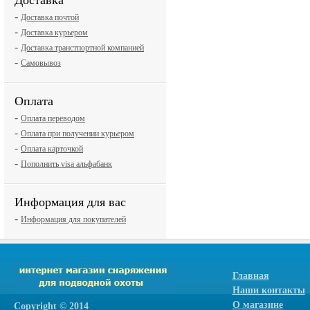
Доставка
-
Доставка почтой
-
Доставка курьером
-
Доставка транстпортной компанией
-
Самовывоз
Оплата
-
Оплата переводом
-
Оплата при получении курьером
-
Оплата карточкой
-
Пополнить visa альфабанк
Информация для вас
-
Информация для покупателей
Главная
Наши контакты
О магазине
Сopyright © 2014