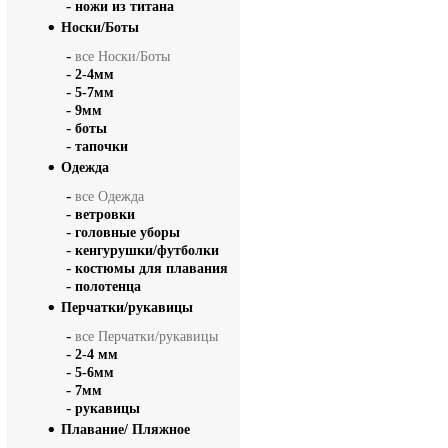
-
ножи из титана
Носки/Боты
-
все Носки/Боты
-
2-4мм
-
5-7мм
-
9мм
-
боты
-
тапочки
Одежда
-
все Одежда
-
ветровки
-
головные уборы
-
кенгурушки/футболки
-
костюмы для плавания
-
полотенца
Перчатки/рукавицы
-
все Перчатки/рукавицы
-
2-4 мм
-
5-6мм
-
7мм
-
рукавицы
Плавание/ Пляжное