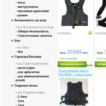
HUNTE
-
весы
подвод
-
инструменты
4,5 кг
-
поплавки крепление
-
разное
Безопасность на воде
-
все Безопасность на воде
-
Общая безопасность
подробнее...
подробне
-
Спасательные жилеты
Буи
-
все Буи
35500
-
буи
Цена:
тенге.
Цена:
Гарпуны/Бегунки
есть в наличии
есть в 
-
все Гарпуны/Бегунки
Marlin
-
аксессуары
Разрузочный жилет
-
для арбалетов
НАЛИМ с отверстием
-
для пневматических
для поддува
ружей
Гидрокостюмы
-
все Гидрокостюмы
-
2-4мм
-
5мм
-
7мм