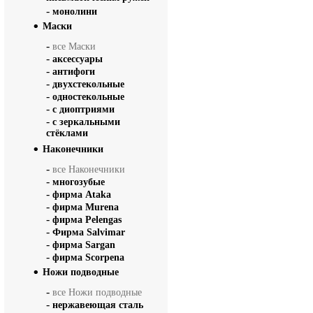
-
монолини
Маски
-
все Маски
-
аксессуары
-
антифоги
-
двухстекольные
-
одностекольные
-
с диоптриями
-
с зеркальными
стёклами
Наконечники
-
все Наконечники
-
многозубые
-
фирма Ataka
-
фирма Murena
-
фирма Pelengas
-
Фирма Salvimar
-
фирма Sargan
-
фирма Scorpena
Ножи подводные
-
все Ножи подводные
-
нержавеющая сталь