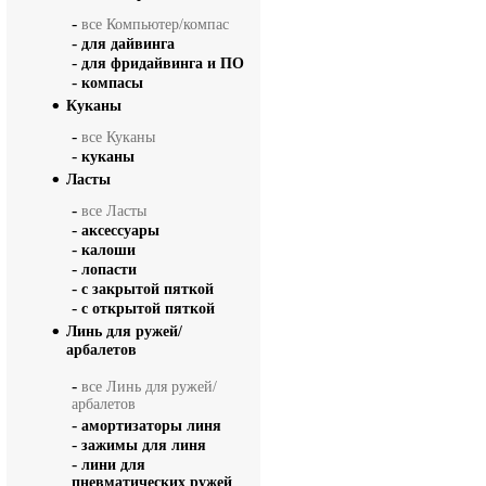
-
все Компьютер/компас
-
для дайвинга
-
для фридайвинга и ПО
-
компасы
Куканы
-
все Куканы
-
куканы
Ласты
-
все Ласты
-
аксессуары
-
калоши
-
лопасти
-
с закрытой пяткой
-
с открытой пяткой
Линь для ружей/
арбалетов
-
все Линь для ружей/
арбалетов
-
амортизаторы линя
-
зажимы для линя
-
лини для
пневматических ружей