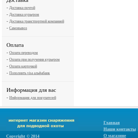
Доставка
-
Доставка почтой
-
Доставка курьером
-
Доставка транстпортной компанией
-
Самовывоз
Оплата
-
Оплата переводом
-
Оплата при получении курьером
-
Оплата карточкой
-
Пополнить visa альфабанк
Информация для вас
-
Информация для покупателей
Главная
Наши контакты
О магазине
Сopyright © 2014