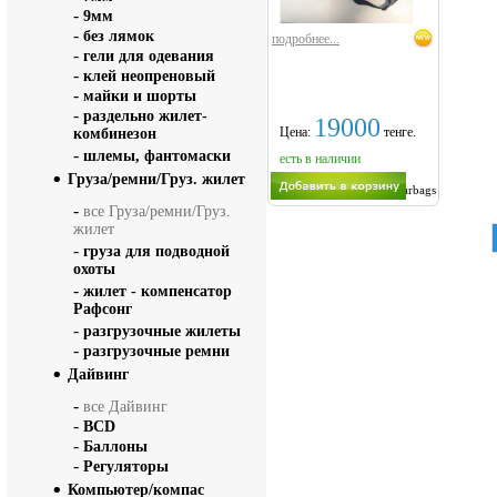
-
9мм
-
без лямок
подробнее...
-
гели для одевания
-
клей неопреновый
-
майки и шорты
-
раздельно жилет-
19000
Цена:
тенге.
комбинезон
-
шлемы, фантомаски
есть в наличии
Груза/ремни/Груз. жилет
Sarbags
-
все Груза/ремни/Груз.
жилет
-
груза для подводной
охоты
-
жилет - компенсатор
Рафсонг
-
разгрузочные жилеты
-
разгрузочные ремни
Дайвинг
-
все Дайвинг
-
BCD
-
Баллоны
-
Регуляторы
Компьютер/компас