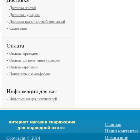
Доставка
-
Доставка почтой
-
Доставка курьером
-
Доставка транстпортной компанией
-
Самовывоз
Оплата
-
Оплата переводом
-
Оплата при получении курьером
-
Оплата карточкой
-
Пополнить visa альфабанк
Информация для вас
-
Информация для покупателей
Главная
Наши контакты
О магазине
Сopyright © 2014