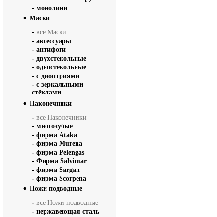
-
монолини
Маски
-
все Маски
-
аксессуары
-
антифоги
-
двухстекольные
-
одностекольные
-
с диоптриями
-
с зеркальными
стёклами
Наконечники
-
все Наконечники
-
многозубые
-
фирма Ataka
-
фирма Murena
-
фирма Pelengas
-
Фирма Salvimar
-
фирма Sargan
-
фирма Scorpena
Ножи подводные
-
все Ножи подводные
-
нержавеющая сталь