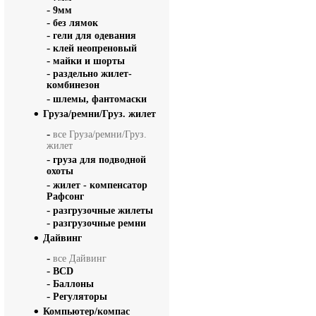
-
9мм
-
без лямок
-
гели для одевания
-
клей неопреновый
-
майки и шорты
-
раздельно жилет-
комбинезон
-
шлемы, фантомаски
Груза/ремни/Груз. жилет
-
все Груза/ремни/Груз.
жилет
-
груза для подводной
охоты
-
жилет - компенсатор
Рафсонг
-
разгрузочные жилеты
-
разгрузочные ремни
Дайвинг
-
все Дайвинг
-
BCD
-
Баллоны
-
Регуляторы
Компьютер/компас