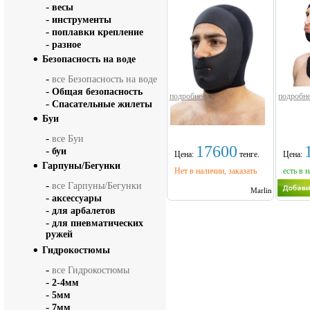
-
весы
-
инструменты
-
поплавки крепление
-
разное
Безопасность на воде
-
все Безопасность на воде
-
Общая безопасность
подробнее...
подробне
-
Спасательные жилеты
Буи
-
все Буи
17600
-
буи
Цена:
тенге.
Цена:
Гарпуны/Бегунки
Нет в наличии, заказать
есть в 
-
все Гарпуны/Бегунки
Marlin
-
аксессуары
-
для арбалетов
-
для пневматических
ружей
Гидрокостюмы
-
все Гидрокостюмы
-
2-4мм
-
5мм
-
7мм