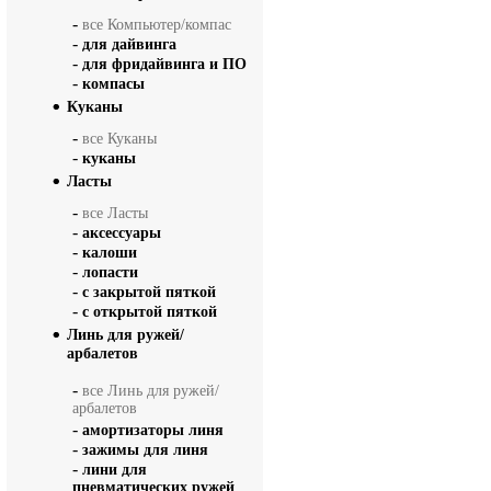
-
все Компьютер/компас
-
для дайвинга
-
для фридайвинга и ПО
-
компасы
Куканы
-
все Куканы
-
куканы
Ласты
-
все Ласты
-
аксессуары
-
калоши
-
лопасти
-
с закрытой пяткой
-
с открытой пяткой
Линь для ружей/
арбалетов
-
все Линь для ружей/
арбалетов
-
амортизаторы линя
-
зажимы для линя
-
лини для
пневматических ружей