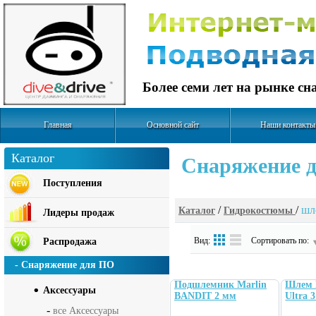
Более семи лет на рынке с
Главная
Основной сайт
Наши контакты
Каталог
Cнаряжение д
Поступления
/
/
шл
Каталог
Гидрокостюмы
Лидеры продаж
Вид:
Сортировать по:
Распродажа
- Снаряжение для ПО
Подшлемник Marlin
Шлем 
Аксесcуары
BANDIT 2 мм
Ultra 
-
все Аксесcуары