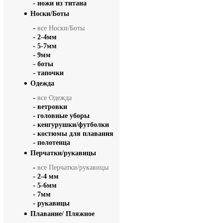
-
ножи из титана
Носки/Боты
-
все Носки/Боты
-
2-4мм
-
5-7мм
-
9мм
-
боты
-
тапочки
Одежда
-
все Одежда
-
ветровки
-
головные уборы
-
кенгурушки/футболки
-
костюмы для плавания
-
полотенца
Перчатки/рукавицы
-
все Перчатки/рукавицы
-
2-4 мм
-
5-6мм
-
7мм
-
рукавицы
Плавание/ Пляжное