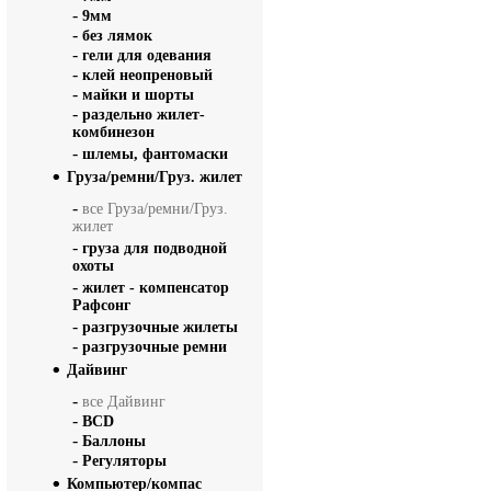
-
9мм
-
без лямок
-
гели для одевания
-
клей неопреновый
-
майки и шорты
-
раздельно жилет-
комбинезон
-
шлемы, фантомаски
Груза/ремни/Груз. жилет
-
все Груза/ремни/Груз.
жилет
-
груза для подводной
охоты
-
жилет - компенсатор
Рафсонг
-
разгрузочные жилеты
-
разгрузочные ремни
Дайвинг
-
все Дайвинг
-
BCD
-
Баллоны
-
Регуляторы
Компьютер/компас