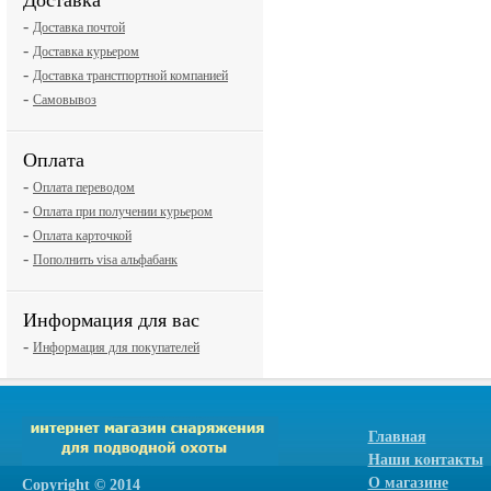
Доставка
-
Доставка почтой
-
Доставка курьером
-
Доставка транстпортной компанией
-
Самовывоз
Оплата
-
Оплата переводом
-
Оплата при получении курьером
-
Оплата карточкой
-
Пополнить visa альфабанк
Информация для вас
-
Информация для покупателей
Главная
Наши контакты
О магазине
Сopyright © 2014