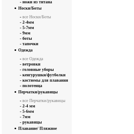
-
ножи из титана
Носки/Боты
-
все Носки/Боты
-
2-4мм
-
5-7мм
-
9мм
-
боты
-
тапочки
Одежда
-
все Одежда
-
ветровки
-
головные уборы
-
кенгурушки/футболки
-
костюмы для плавания
-
полотенца
Перчатки/рукавицы
-
все Перчатки/рукавицы
-
2-4 мм
-
5-6мм
-
7мм
-
рукавицы
Плавание/ Пляжное