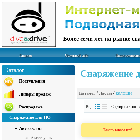
Более семи лет на рынке с
Главная
Основной сайт
Наши контакты
Каталог
Cнаряжение д
Поступления
/
/
калоши
Каталог
Ласты
Лидеры продаж
Вид:
Сортировать по:
Распродажа
- Снаряжение для ПО
Аксесcуары
Такого товара нет!
-
все Аксесcуары