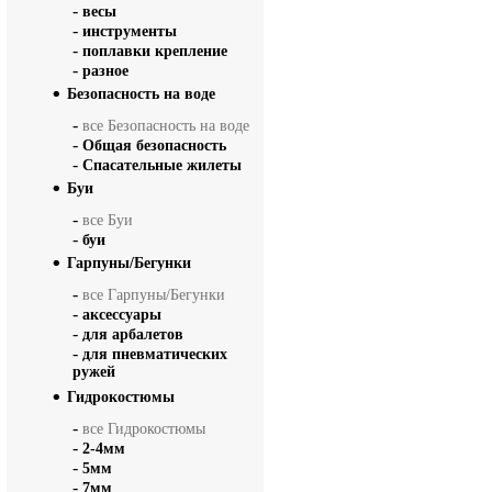
-
весы
-
инструменты
-
поплавки крепление
-
разное
Безопасность на воде
-
все Безопасность на воде
-
Общая безопасность
-
Спасательные жилеты
Буи
-
все Буи
-
буи
Гарпуны/Бегунки
-
все Гарпуны/Бегунки
-
аксессуары
-
для арбалетов
-
для пневматических
ружей
Гидрокостюмы
-
все Гидрокостюмы
-
2-4мм
-
5мм
-
7мм