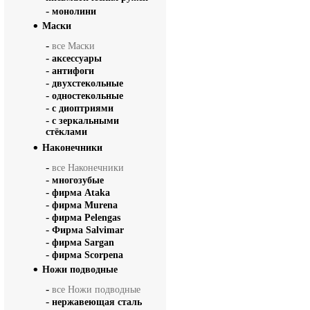
-
монолини
Маски
-
все Маски
-
аксессуары
-
антифоги
-
двухстекольные
-
одностекольные
-
с диоптриями
-
с зеркальными
стёклами
Наконечники
-
все Наконечники
-
многозубые
-
фирма Ataka
-
фирма Murena
-
фирма Pelengas
-
Фирма Salvimar
-
фирма Sargan
-
фирма Scorpena
Ножи подводные
-
все Ножи подводные
-
нержавеющая сталь