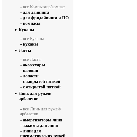
-
все Компьютер/компас
-
для дайвинга
-
для фридайвинга и ПО
-
компасы
Куканы
-
все Куканы
-
куканы
Ласты
-
все Ласты
-
аксессуары
-
калоши
-
лопасти
-
с закрытой пяткой
-
с открытой пяткой
Линь для ружей/
арбалетов
-
все Линь для ружей/
арбалетов
-
амортизаторы линя
-
зажимы для линя
-
лини для
пневматических ружей