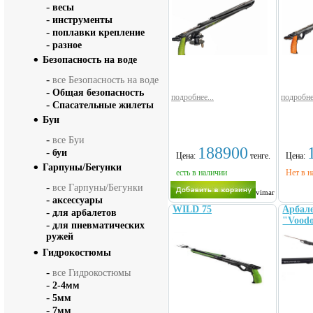
-
весы
-
инструменты
-
поплавки крепление
-
разное
Безопасность на воде
-
все Безопасность на воде
-
Общая безопасность
подробнее...
подробне
-
Спасательные жилеты
Буи
-
все Буи
188900
-
буи
Цена:
тенге.
Цена:
Гарпуны/Бегунки
есть в наличии
Нет в н
-
все Гарпуны/Бегунки
Salvimar
-
аксессуары
WILD 75
Арбале
-
для арбалетов
"Voodo
-
для пневматических
ружей
Гидрокостюмы
-
все Гидрокостюмы
-
2-4мм
-
5мм
-
7мм