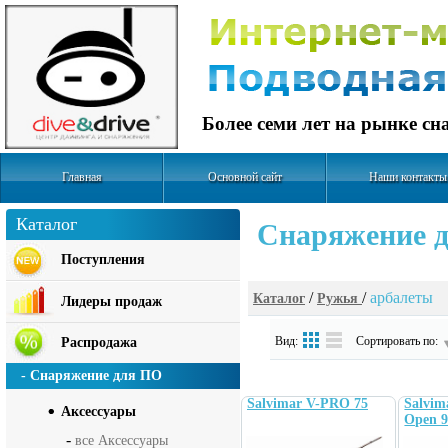
Более семи лет на рынке с
Главная
Основной сайт
Наши контакты
Каталог
Cнаряжение д
Поступления
/
/
арбалеты
Каталог
Ружья
Лидеры продаж
Вид:
Сортировать по:
Распродажа
- Снаряжение для ПО
Salvimar V-PRO 75
Salvim
Аксесcуары
Open 
-
все Аксесcуары