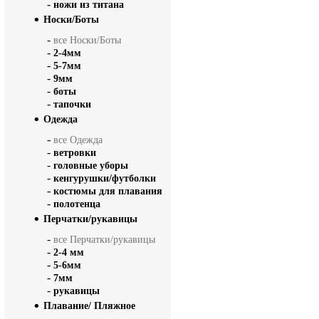
-
ножи из титана
Носки/Боты
-
все Носки/Боты
-
2-4мм
-
5-7мм
-
9мм
-
боты
-
тапочки
Одежда
-
все Одежда
-
ветровки
-
головные уборы
-
кенгурушки/футболки
-
костюмы для плавания
-
полотенца
Перчатки/рукавицы
-
все Перчатки/рукавицы
-
2-4 мм
-
5-6мм
-
7мм
-
рукавицы
Плавание/ Пляжное