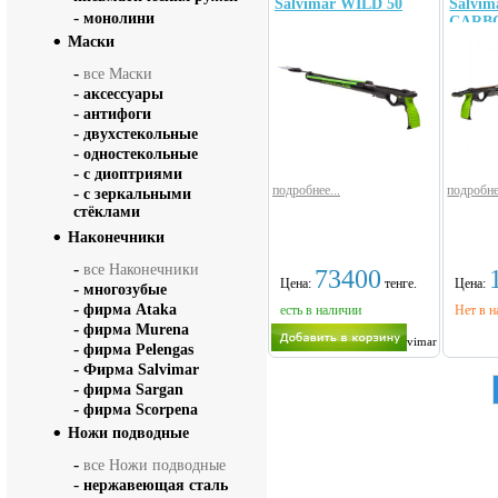
Salvimar WILD 50
Salvi
-
монолини
CARBO
Маски
-
все Маски
-
аксессуары
-
антифоги
-
двухстекольные
-
одностекольные
-
с диоптриями
подробнее...
подробне
-
с зеркальными
стёклами
Наконечники
-
все Наконечники
73400
Цена:
тенге.
Цена:
-
многозубые
-
фирма Ataka
есть в наличии
Нет в н
-
фирма Murena
Salvimar
-
фирма Pelengas
-
Фирма Salvimar
-
фирма Sargan
-
фирма Scorpena
Ножи подводные
-
все Ножи подводные
-
нержавеющая сталь