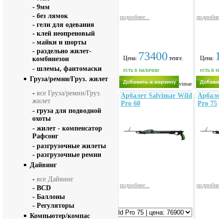
-
9мм
-
без лямок
подробнее...
подробне
-
гели для одевания
-
клей неопреновый
-
майки и шорты
-
раздельно жилет-
73400
Цена:
тенге.
Цена:
комбинезон
-
шлемы, фантомаски
есть в наличии
есть в 
Груза/ремни/Груз. жилет
Salvimar
-
все Груза/ремни/Груз.
Арбалет Salvimar Wild
Арбале
жилет
Pro 60
Pro 75
-
груза для подводной
охоты
-
жилет - компенсатор
Рафсонг
-
разгрузочные жилеты
-
разгрузочные ремни
Дайвинг
-
все Дайвинг
подробнее...
подробне
-
BCD
-
Баллоны
-
Регуляторы
размер
Компьютер/компас