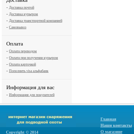
Доставка
-
Доставка почтой
-
Доставка курьером
-
Доставка транстпортной компанией
-
Самовывоз
Оплата
-
Оплата переводом
-
Оплата при получении курьером
-
Оплата карточкой
-
Пополнить visa альфабанк
Информация для вас
-
Информация для покупателей
Главная
Наши контакты
О магазине
Сopyright © 2014