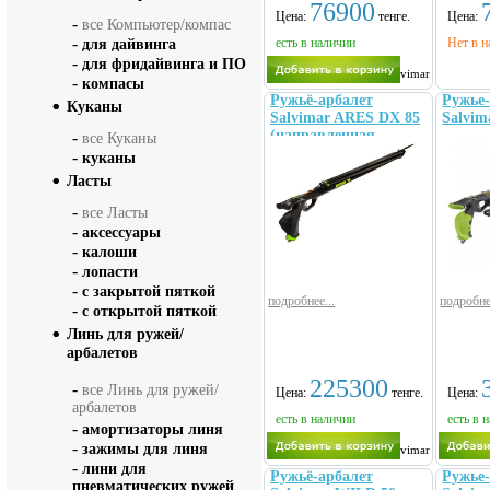
76900
Цена:
тенге.
Цена:
-
все Компьютер/компас
-
есть в наличии
Нет в н
для дайвинга
-
для фридайвинга и ПО
Salvimar
-
компасы
Ружьё-арбалет
Ружье-
Куканы
Salvimar ARES DX 85
Salvi
(направленная
-
все Куканы
рукоять под правую
-
куканы
руку)
Ласты
-
все Ласты
-
аксессуары
-
калоши
-
лопасти
-
с закрытой пяткой
подробнее...
подробне
-
с открытой пяткой
Линь для ружей/
арбалетов
225300
-
все Линь для ружей/
Цена:
тенге.
Цена:
арбалетов
есть в наличии
есть в 
-
амортизаторы линя
-
зажимы для линя
Salvimar
-
лини для
Ружьё-арбалет
Ружье-
пневматических ружей