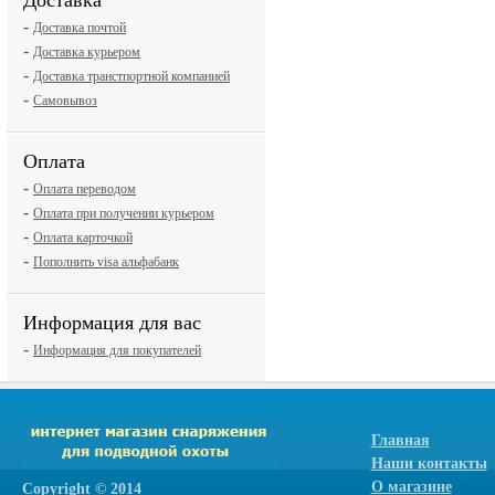
Доставка
-
Доставка почтой
-
Доставка курьером
-
Доставка транстпортной компанией
-
Самовывоз
Оплата
-
Оплата переводом
-
Оплата при получении курьером
-
Оплата карточкой
-
Пополнить visa альфабанк
Информация для вас
-
Информация для покупателей
Главная
Наши контакты
О магазине
Сopyright © 2014