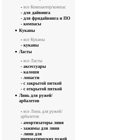
-
все Компьютер/компас
-
для дайвинга
-
для фридайвинга и ПО
-
компасы
Куканы
-
все Куканы
-
куканы
Ласты
-
все Ласты
-
аксессуары
-
калоши
-
лопасти
-
с закрытой пяткой
-
с открытой пяткой
Линь для ружей/
арбалетов
-
все Линь для ружей/
арбалетов
-
амортизаторы линя
-
зажимы для линя
-
лини для
пневматических ружей