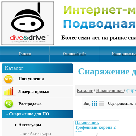
Более семи лет на рынке с
Главная
Основной сайт
Наши контакты
Каталог
Cнаряжение д
Поступления
/
/
фирм
Каталог
Наконечники
Лидеры продаж
Вид:
Сортировать по:
Распродажа
- Снаряжение для ПО
Наконечник
Аксесcуары
Трофейный корона 2
леп.
-
все Аксесcуары