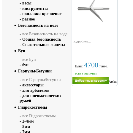
-
весы
-
инструменты
-
поплавки крепление
-
разное
Безопасность на воде
-
все Безопасность на воде
-
Общая безопасность
подробнее...
-
Спасательные жилеты
Буи
-
все Буи
4700
-
буи
Цена:
тенге.
Гарпуны/Бегунки
есть в наличии
-
все Гарпуны/Бегунки
Ataka
-
аксессуары
-
для арбалетов
-
для пневматических
ружей
Гидрокостюмы
-
все Гидрокостюмы
-
2-4мм
-
5мм
-
7мм