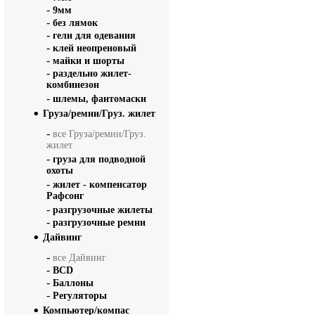
-
9мм
-
без лямок
-
гели для одевания
-
клей неопреновый
-
майки и шорты
-
раздельно жилет-
комбинезон
-
шлемы, фантомаски
Груза/ремни/Груз. жилет
-
все Груза/ремни/Груз.
жилет
-
груза для подводной
охоты
-
жилет - компенсатор
Рафсонг
-
разгрузочные жилеты
-
разгрузочные ремни
Дайвинг
-
все Дайвинг
-
BCD
-
Баллоны
-
Регуляторы
Компьютер/компас