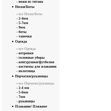
-
ножи из титана
Носки/Боты
-
все Носки/Боты
-
2-4мм
-
5-7мм
-
9мм
-
боты
-
тапочки
Одежда
-
все Одежда
-
ветровки
-
головные уборы
-
кенгурушки/футболки
-
костюмы для плавания
-
полотенца
Перчатки/рукавицы
-
все Перчатки/рукавицы
-
2-4 мм
-
5-6мм
-
7мм
-
рукавицы
Плавание/ Пляжное