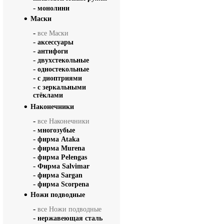
-
монолини
Маски
-
все Маски
-
аксессуары
-
антифоги
-
двухстекольные
-
одностекольные
-
с диоптриями
-
с зеркальными
стёклами
Наконечники
-
все Наконечники
-
многозубые
-
фирма Ataka
-
фирма Murena
-
фирма Pelengas
-
Фирма Salvimar
-
фирма Sargan
-
фирма Scorpena
Ножи подводные
-
все Ножи подводные
-
нержавеющая сталь