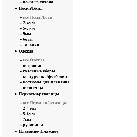
-
ножи из титана
Носки/Боты
-
все Носки/Боты
-
2-4мм
-
5-7мм
-
9мм
-
боты
-
тапочки
Одежда
-
все Одежда
-
ветровки
-
головные уборы
-
кенгурушки/футболки
-
костюмы для плавания
-
полотенца
Перчатки/рукавицы
-
все Перчатки/рукавицы
-
2-4 мм
-
5-6мм
-
7мм
-
рукавицы
Плавание/ Пляжное