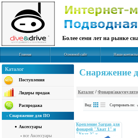
Более семи лет на рынке с
Главная
Основной сайт
Наши контакты
Каталог
Cнаряжение д
Поступления
/
Каталог
Фонари/аккумулят
Лидеры продаж
Вид:
Сортировать по:
Распродажа
- Снаряжение для ПО
Крепление Sargan для
Аксесcуары
фонарей "Хват 1" и
"Хват 2" к
-
все Аксесcуары