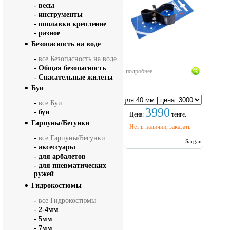
пневматическим
-
весы
ружьям
-
инструменты
-
поплавки крепление
-
разное
Безопасность на воде
-
все Безопасность на воде
-
Общая безопасность
подробнее...
-
Спасательные жилеты
Буи
размер
-
все Буи
3990
-
буи
Цена:
тенге.
Гарпуны/Бегунки
Нет в наличии, заказать
-
все Гарпуны/Бегунки
Sargan
-
аксессуары
-
для арбалетов
-
для пневматических
ружей
Гидрокостюмы
-
все Гидрокостюмы
-
2-4мм
-
5мм
-
7мм