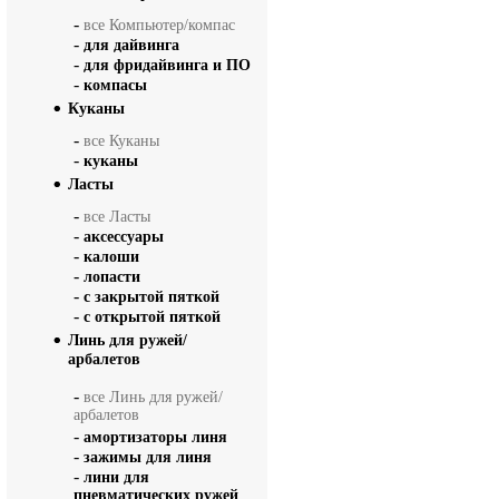
-
все Компьютер/компас
-
для дайвинга
-
для фридайвинга и ПО
-
компасы
Куканы
-
все Куканы
-
куканы
Ласты
-
все Ласты
-
аксессуары
-
калоши
-
лопасти
-
с закрытой пяткой
-
с открытой пяткой
Линь для ружей/
арбалетов
-
все Линь для ружей/
арбалетов
-
амортизаторы линя
-
зажимы для линя
-
лини для
пневматических ружей