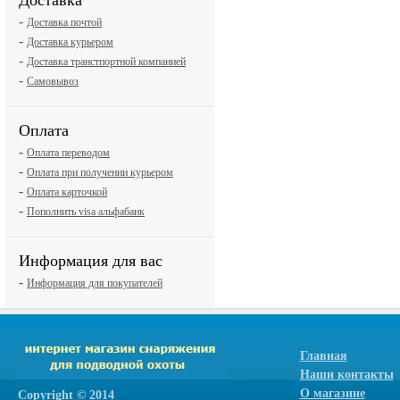
Доставка
-
Доставка почтой
-
Доставка курьером
-
Доставка транстпортной компанией
-
Самовывоз
Оплата
-
Оплата переводом
-
Оплата при получении курьером
-
Оплата карточкой
-
Пополнить visa альфабанк
Информация для вас
-
Информация для покупателей
Главная
Наши контакты
О магазине
Сopyright © 2014