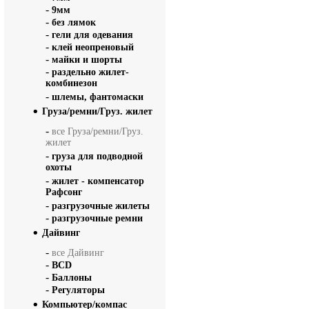
-
9мм
-
без лямок
-
гели для одевания
-
клей неопреновый
-
майки и шорты
-
раздельно жилет-
комбинезон
-
шлемы, фантомаски
Груза/ремни/Груз. жилет
-
все Груза/ремни/Груз.
жилет
-
груза для подводной
охоты
-
жилет - компенсатор
Рафсонг
-
разгрузочные жилеты
-
разгрузочные ремни
Дайвинг
-
все Дайвинг
-
BCD
-
Баллоны
-
Регуляторы
Компьютер/компас