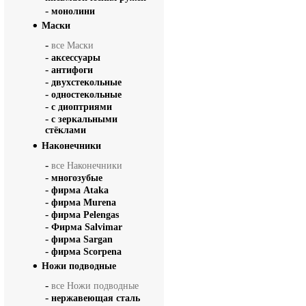
-
монолини
Маски
-
все Маски
-
аксессуары
-
антифоги
-
двухстекольные
-
одностекольные
-
с диоптриями
-
с зеркальными
стёклами
Наконечники
-
все Наконечники
-
многозубые
-
фирма Ataka
-
фирма Murena
-
фирма Pelengas
-
Фирма Salvimar
-
фирма Sargan
-
фирма Scorpena
Ножи подводные
-
все Ножи подводные
-
нержавеющая сталь