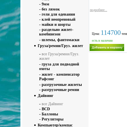
-
9мм
-
без лямок
подробнее...
-
гели для одевания
-
клей неопреновый
-
майки и шорты
-
раздельно жилет-
114700
Цена:
тенг
комбинезон
-
шлемы, фантомаски
есть в наличии
Груза/ремни/Груз. жилет
-
все Груза/ремни/Груз.
жилет
-
груза для подводной
охоты
-
жилет - компенсатор
Рафсонг
-
разгрузочные жилеты
-
разгрузочные ремни
Дайвинг
-
все Дайвинг
-
BCD
-
Баллоны
-
Регуляторы
Компьютер/компас