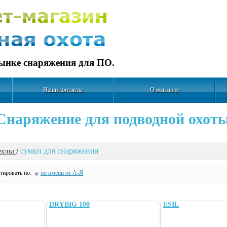
рынке снаряжения для ПО.
Наши контакты
О магазине
Cнаряжение для подводной охот
/
сумки для снаряжения
ехлы
ировать по:
по имени от А-Я
DRYBIG 100
ESIL