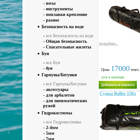
-
весы
-
инструменты
-
поплавки крепление
-
разное
Безопасность на воде
-
все Безопасность на воде
-
Общая безопасность
подробнее...
-
Спасательные жилеты
Буи
-
все Буи
17000
-
буи
Цена:
тенге.
Гарпуны/Бегунки
есть в наличии
-
все Гарпуны/Бегунки
-
аксессуары
Сумка Roller 150л
-
для арбалетов
-
для пневматических
ружей
Гидрокостюмы
-
все Гидрокостюмы
-
2-4мм
-
5мм
-
7мм