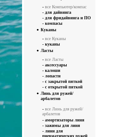
-
все Компьютер/компас
-
для дайвинга
-
для фридайвинга и ПО
-
компасы
Куканы
-
все Куканы
-
куканы
Ласты
-
все Ласты
-
аксессуары
-
калоши
-
лопасти
-
с закрытой пяткой
-
с открытой пяткой
Линь для ружей/
арбалетов
-
все Линь для ружей/
арбалетов
-
амортизаторы линя
-
зажимы для линя
-
лини для
пневматических ружей