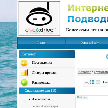
Более семи лет на 
Главная
Основной сайт
Каталог
Поступления
/
Каталог
Сумки/ч
Лидеры продаж
Вид:
Сорт
Распродажа
- Снаряжение для ПО
Balqas'
Аксесcуары
-
все Аксесcуары