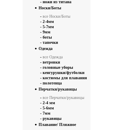
-
ножи из титана
Носки/Боты
-
все Носки/Боты
-
2-4мм
-
5-7мм
-
9мм
-
боты
-
тапочки
Одежда
-
все Одежда
-
ветровки
-
головные уборы
-
кенгурушки/футболки
-
костюмы для плавания
-
полотенца
Перчатки/рукавицы
-
все Перчатки/рукавицы
-
2-4 мм
-
5-6мм
-
7мм
-
рукавицы
Плавание/ Пляжное