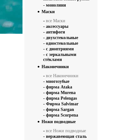
-
монолини
Маски
-
все Маски
-
аксессуары
-
антифоги
-
двухстекольные
-
одностекольные
-
с диоптриями
-
с зеркальными
стёклами
Наконечники
-
все Наконечники
-
многозубые
-
фирма Ataka
-
фирма Murena
-
фирма Pelengas
-
Фирма Salvimar
-
фирма Sargan
-
фирма Scorpena
Ножи подводные
-
все Ножи подводные
-
нержавеющая сталь