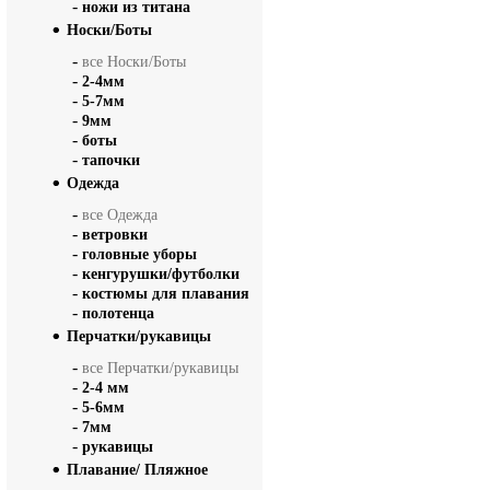
-
ножи из титана
Носки/Боты
-
все Носки/Боты
-
2-4мм
-
5-7мм
-
9мм
-
боты
-
тапочки
Одежда
-
все Одежда
-
ветровки
-
головные уборы
-
кенгурушки/футболки
-
костюмы для плавания
-
полотенца
Перчатки/рукавицы
-
все Перчатки/рукавицы
-
2-4 мм
-
5-6мм
-
7мм
-
рукавицы
Плавание/ Пляжное