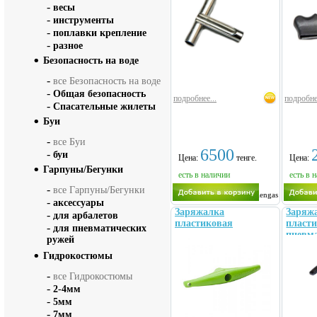
-
весы
-
инструменты
-
поплавки крепление
-
разное
Безопасность на воде
-
все Безопасность на воде
-
Общая безопасность
подробнее...
подробне
-
Спасательные жилеты
Буи
-
все Буи
6500
-
буи
Цена:
тенге.
Цена:
Гарпуны/Бегунки
есть в наличии
есть в 
-
все Гарпуны/Бегунки
Pelengas
-
аксессуары
Заряжалка
Заряж
-
для арбалетов
пластиковая
пласт
-
для пневматических
пневм
ружей
Гидрокостюмы
-
все Гидрокостюмы
-
2-4мм
-
5мм
-
7мм