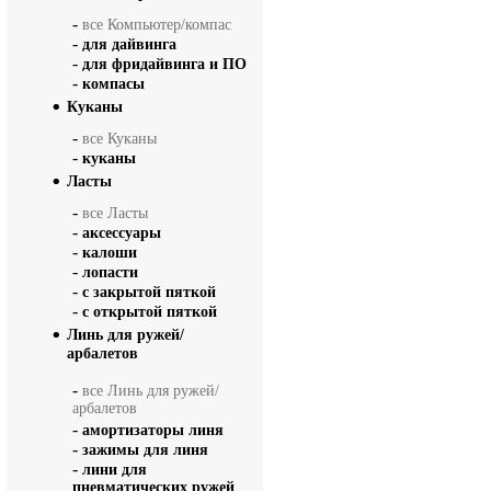
-
все Компьютер/компас
-
для дайвинга
-
для фридайвинга и ПО
-
компасы
Куканы
-
все Куканы
-
куканы
Ласты
-
все Ласты
-
аксессуары
-
калоши
-
лопасти
-
с закрытой пяткой
-
с открытой пяткой
Линь для ружей/
арбалетов
-
все Линь для ружей/
арбалетов
-
амортизаторы линя
-
зажимы для линя
-
лини для
пневматических ружей