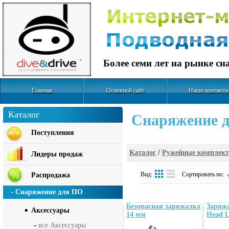
Более семи лет на рынке с
Главная
Основной сайт
Наши контакты
Каталог
Cнаряжение д
Поступления
/
Каталог
Ружейные комплек
Лидеры продаж
Вид:
Сортировать по:
Распродажа
- Снаряжение для ПО
Безопасная заряжалка
Заряж
Аксесcуары
14 мм
Head L
-
все Аксесcуары