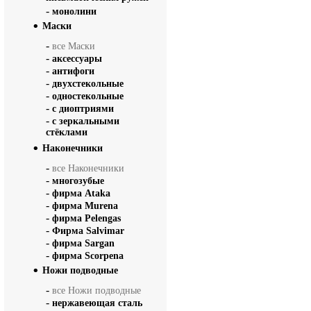
-
монолини
Маски
-
все Маски
-
аксессуары
-
антифоги
-
двухстекольные
-
одностекольные
-
с диоптриями
-
с зеркальными
стёклами
Наконечники
-
все Наконечники
-
многозубые
-
фирма Ataka
-
фирма Murena
-
фирма Pelengas
-
Фирма Salvimar
-
фирма Sargan
-
фирма Scorpena
Ножи подводные
-
все Ножи подводные
-
нержавеющая сталь