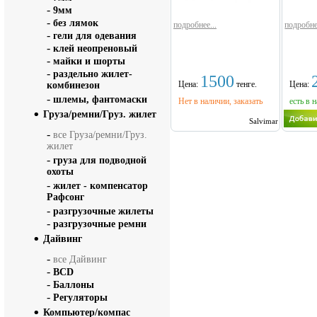
-
9мм
-
без лямок
подробнее...
подробне
-
гели для одевания
-
клей неопреновый
-
майки и шорты
-
раздельно жилет-
1500
Цена:
тенге.
Цена:
комбинезон
-
шлемы, фантомаски
Нет в наличии, заказать
есть в 
Груза/ремни/Груз. жилет
Salvimar
-
все Груза/ремни/Груз.
жилет
-
груза для подводной
охоты
-
жилет - компенсатор
Рафсонг
-
разгрузочные жилеты
-
разгрузочные ремни
Дайвинг
-
все Дайвинг
-
BCD
-
Баллоны
-
Регуляторы
Компьютер/компас