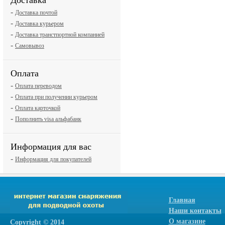
Доставка
-
Доставка почтой
-
Доставка курьером
-
Доставка транстпортной компанией
-
Самовывоз
Оплата
-
Оплата переводом
-
Оплата при получении курьером
-
Оплата карточкой
-
Пополнить visa альфабанк
Информация для вас
-
Информация для покупателей
Главная
Наши контакты
О магазине
Сopyright © 2014