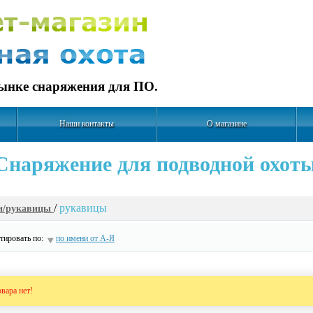
рынке снаряжения для ПО.
Наши контакты
О магазине
Cнаряжение для подводной охот
/
рукавицы
и/рукавицы
ировать по:
по имени от А-Я
овара нет!