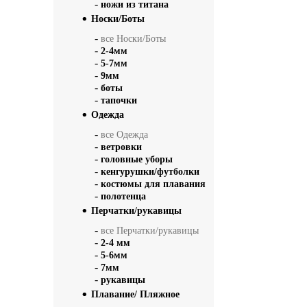
-
ножи из титана
Носки/Боты
-
все Носки/Боты
-
2-4мм
-
5-7мм
-
9мм
-
боты
-
тапочки
Одежда
-
все Одежда
-
ветровки
-
головные уборы
-
кенгурушки/футболки
-
костюмы для плавания
-
полотенца
Перчатки/рукавицы
-
все Перчатки/рукавицы
-
2-4 мм
-
5-6мм
-
7мм
-
рукавицы
Плавание/ Пляжное