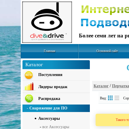
Более семи лет на 
Главная
Основной сайт
Каталог
Поступления
/
Каталог
Перчатк
Лидеры продаж
Вид:
Сорт
Распродажа
- Снаряжение для ПО
Аксесcуары
Такого т
-
все Аксесcуары