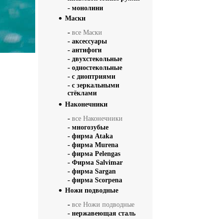
-
монолини
Маски
-
все Маски
-
аксессуары
-
антифоги
-
двухстекольные
-
одностекольные
-
с диоптриями
-
с зеркальными
стёклами
Наконечники
-
все Наконечники
-
многозубые
-
фирма Ataka
-
фирма Murena
-
фирма Pelengas
-
Фирма Salvimar
-
фирма Sargan
-
фирма Scorpena
Ножи подводные
-
все Ножи подводные
-
нержавеющая сталь