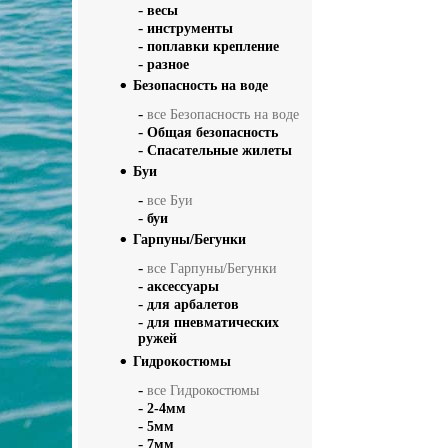
-
весы
-
инструменты
-
поплавки крепление
-
разное
Безопасность на воде
-
все Безопасность на воде
-
Общая безопасность
-
Спасательные жилеты
Буи
-
все Буи
-
буи
Гарпуны/Бегунки
-
все Гарпуны/Бегунки
-
аксессуары
-
для арбалетов
-
для пневматических
ружей
Гидрокостюмы
-
все Гидрокостюмы
-
2-4мм
-
5мм
-
7мм