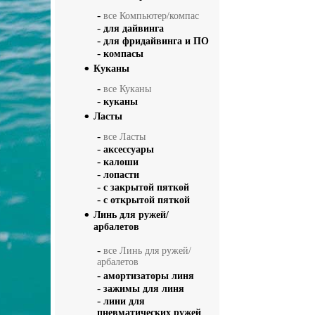
-
все Компьютер/компас
-
для дайвинга
-
для фридайвинга и ПО
-
компасы
Куканы
-
все Куканы
-
куканы
Ласты
-
все Ласты
-
аксессуары
-
калоши
-
лопасти
-
с закрытой пяткой
-
с открытой пяткой
Линь для ружей/
арбалетов
-
все Линь для ружей/
арбалетов
-
амортизаторы линя
-
зажимы для линя
-
лини для
пневматических ружей