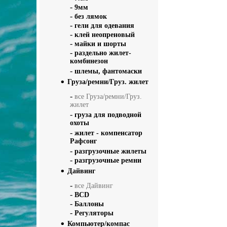
-
9мм
-
без лямок
-
гели для одевания
-
клей неопреновый
-
майки и шорты
-
раздельно жилет-
комбинезон
-
шлемы, фантомаски
Груза/ремни/Груз. жилет
-
все Груза/ремни/Груз.
жилет
-
груза для подводной
охоты
-
жилет - компенсатор
Рафсонг
-
разгрузочные жилеты
-
разгрузочные ремни
Дайвинг
-
все Дайвинг
-
BCD
-
Баллоны
-
Регуляторы
Компьютер/компас