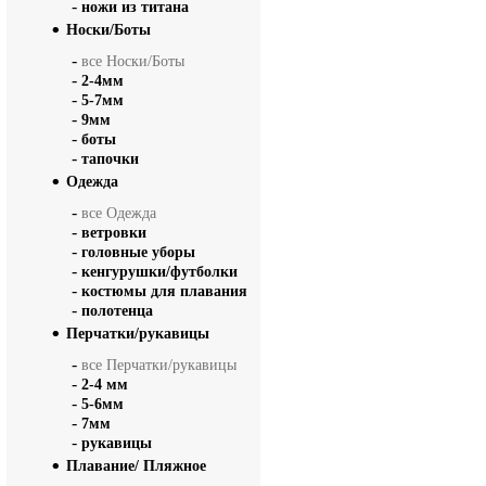
-
ножи из титана
Носки/Боты
-
все Носки/Боты
-
2-4мм
-
5-7мм
-
9мм
-
боты
-
тапочки
Одежда
-
все Одежда
-
ветровки
-
головные уборы
-
кенгурушки/футболки
-
костюмы для плавания
-
полотенца
Перчатки/рукавицы
-
все Перчатки/рукавицы
-
2-4 мм
-
5-6мм
-
7мм
-
рукавицы
Плавание/ Пляжное