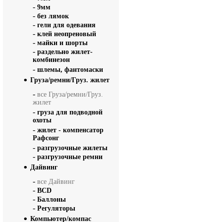
-
9мм
-
без лямок
-
гели для одевания
-
клей неопреновый
-
майки и шорты
-
раздельно жилет-
комбинезон
-
шлемы, фантомаски
Груза/ремни/Груз. жилет
-
все Груза/ремни/Груз.
жилет
-
груза для подводной
охоты
-
жилет - компенсатор
Рафсонг
-
разгрузочные жилеты
-
разгрузочные ремни
Дайвинг
-
все Дайвинг
-
BCD
-
Баллоны
-
Регуляторы
Компьютер/компас