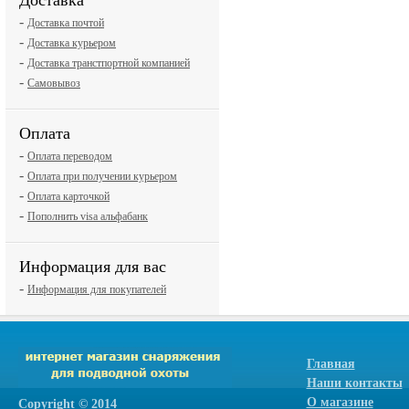
Доставка
-
Доставка почтой
-
Доставка курьером
-
Доставка транстпортной компанией
-
Самовывоз
Оплата
-
Оплата переводом
-
Оплата при получении курьером
-
Оплата карточкой
-
Пополнить visa альфабанк
Информация для вас
-
Информация для покупателей
Главная
Наши контакты
О магазине
Сopyright © 2014