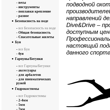
-
весы
подводной охо
-
инструменты
производителей
-
поплавки крепление
-
разное
направлений д
Безопасность на воде
Dive&Drive – п
-
все Безопасность на воде
доступным цен
-
Общая безопасность
-
Спасательные жилеты
Профессиональ
Буи
настоящий под
-
все Буи
данного спорта
-
буи
Гарпуны/Бегунки
-
все Гарпуны/Бегунки
-
аксессуары
-
для арбалетов
-
для пневматических
ружей
Гидрокостюмы
-
все Гидрокостюмы
-
2-4мм
-
5мм
-
7мм