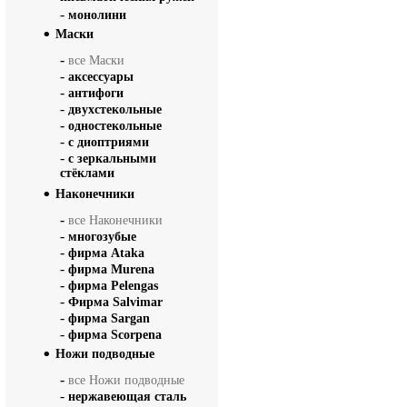
-
монолини
Маски
-
все Маски
-
аксессуары
-
антифоги
-
двухстекольные
-
одностекольные
-
с диоптриями
-
с зеркальными
стёклами
Наконечники
-
все Наконечники
-
многозубые
-
фирма Ataka
-
фирма Murena
-
фирма Pelengas
-
Фирма Salvimar
-
фирма Sargan
-
фирма Scorpena
Ножи подводные
-
все Ножи подводные
-
нержавеющая сталь