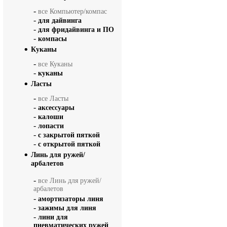
-
все Компьютер/компас
-
для дайвинга
-
для фридайвинга и ПО
-
компасы
Куканы
-
все Куканы
-
куканы
Ласты
-
все Ласты
-
аксессуары
-
калоши
-
лопасти
-
с закрытой пяткой
-
с открытой пяткой
Линь для ружей/
арбалетов
-
все Линь для ружей/
арбалетов
-
амортизаторы линя
-
зажимы для линя
-
лини для
пневматических ружей