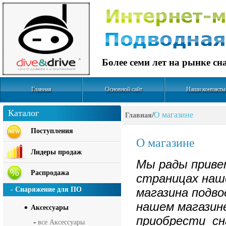
Более семи лет на рынке с
Главная
Основной сайт
Наши контакты
Каталог
/
О магазине
Главная
Поступления
О магазине
Лидеры продаж
Мы рады приве
Распродажа
страницах наш
- Снаряжение для ПО
магазина подво
нашем магазин
Аксесcуары
приобрести сн
-
все Аксесcуары