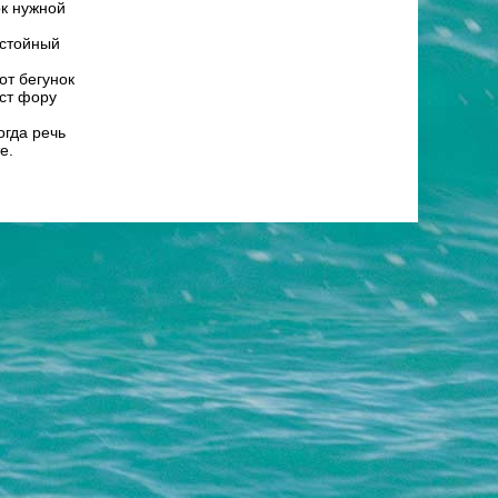
ок нужной
остойный
от бегунок
аст фору
огда речь
е.