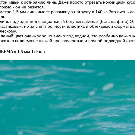
стойчивый к истиранию линь. Даже просто отрезать ножницами кус
ложно - он не режется.
метре 1,5 мм линь имеет разрывную нагрузку в 140 кг. Это очень д
ль.
линь подходит под специальный бегунок salvimar (Есть на фото) Эт
пластиковый, но за счет прочности пластика и обтекаемой формы д
ческому.
еленый цвет очень хорошо видно под водной, это особенно важно к
 охоте в водоемах с низкой прозрачностью и ночной подводной охот
EEMA ø 1,5 мм 120 кг.: