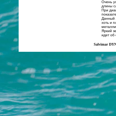
Очень у
длины с
При диа
показате
Данный 
хоть и 
металли
Яркий з
идет об
Salvimar DYN