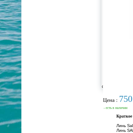
фотографии не
750
Цена :
- есть в наличии
Краткое
Линь Sa
Линь SA