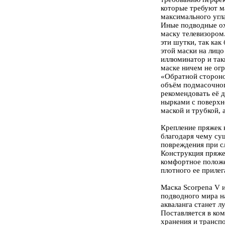
которые требуют м
максимального угла
Иные подводные о
маску телевизором
эти шутки, так ка
этой маски на лиц
иллюминатор и так
маске ничем не ог
«Обратной стороно
объём подмасочного
рекомендовать её 
нырками с поверхно
маской и трубкой, 
Крепление пряжек 
благодаря чему су
повреждения при с
Конструкция пряже
комфортное положе
плотного ее прилег
Маска Scorpena V 
подводного мира н
акваланга станет 
Поставляется в ко
хранения и трансп