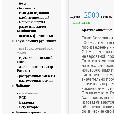
-
9мм
-
без лямок
-
2500
гели для одевания
Цена :
тенге.
-
клей неопреновый
-
майки и шорты
- есть в наличии
-
раздельно жилет-
Краткое описание:
комбинезон
-
шлемы, фантомаски
Тяжи Salvimar от
Груза/ремни/Груз. жилет
100% латекса вы
произведенный ко
-
все Груза/ремни/Груз.
США, специально
жилет
невероятной про
-
груза для подводной
Тяги, изготовле
охоты
латекса, это осн
-
жилет - компенсатор
изготовленных и
Рафсонг
синтетических м
-
разгрузочные жилеты
значительно проч
-
разгрузочные ремни
значительно резч
Дайвинг
химическим путе
-
Помимо этого, Pr
все Дайвинг
-
“continuous imme
BCD
-
изготавливаются
Баллоны
-
обеспечивающим
Регуляторы
физические свой
Компьютер/компас