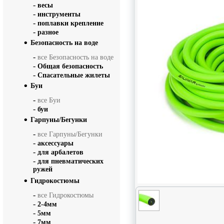
-
весы
-
инструменты
-
поплавки крепление
-
разное
Безопасность на воде
-
все Безопасность на воде
-
Общая безопасность
-
Спасательные жилеты
Буи
-
все Буи
-
буи
Гарпуны/Бегунки
-
все Гарпуны/Бегунки
-
аксессуары
-
для арбалетов
-
для пневматических
ружей
Гидрокостюмы
-
все Гидрокостюмы
-
2-4мм
-
5мм
-
7мм