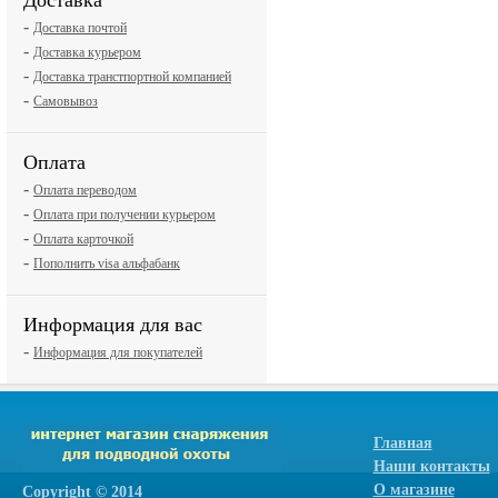
Доставка
-
Доставка почтой
-
Доставка курьером
-
Доставка транстпортной компанией
-
Самовывоз
Оплата
-
Оплата переводом
-
Оплата при получении курьером
-
Оплата карточкой
-
Пополнить visa альфабанк
Информация для вас
-
Информация для покупателей
Главная
Наши контакты
О магазине
Сopyright © 2014