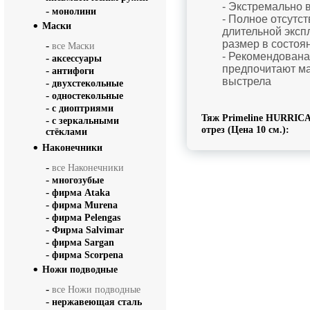
- Экстремально в
-
монолини
- Полное отсутс
Маски
длительной эксп
размер в состоя
-
все Маски
- Рекомендована
-
аксессуары
предпочитают м
-
антифоги
выстрела
-
двухстекольные
-
одностекольные
-
с диоптриями
Тяж Primeline HURRICAN
-
с зеркальными
отрез (Цена 10 см.):
стёклами
Наконечники
-
все Наконечники
-
многозубые
-
фирма Ataka
-
фирма Murena
-
фирма Pelengas
-
Фирма Salvimar
-
фирма Sargan
-
фирма Scorpena
Ножи подводные
-
все Ножи подводные
-
нержавеющая сталь