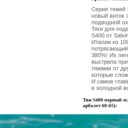
Серия тяжей 
новый виток 
подводной ох
Тяги для под
S400 от Salv
Италии из 10
потрясающий
380%! Их лег
выстрела при
тяжами от др
которые слож
И самое глав
в холодной в
Тяж S400 парный зе
арбалет 60-65):